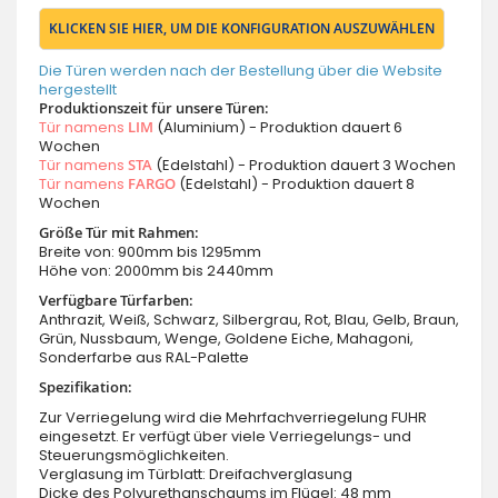
KLICKEN SIE HIER, UM DIE KONFIGURATION AUSZUWÄHLEN
Die Türen werden nach der Bestellung über die Website
hergestellt
Produktionszeit für unsere Türen:
Tür namens
LIM
(Aluminium) - Produktion dauert 6
Wochen
Tür namens
STA
(Edelstahl) - Produktion dauert 3 Wochen
Tür namens
FARGO
(Edelstahl) - Produktion dauert 8
Wochen
Größe Tür mit Rahmen:
Breite von: 900mm bis 1295mm
Höhe von: 2000mm bis 2440mm
Verfügbare Türfarben:
Anthrazit, Weiß, Schwarz, Silbergrau, Rot, Blau, Gelb, Braun,
Grün, Nussbaum, Wenge, Goldene Eiche, Mahagoni,
Sonderfarbe aus RAL-Palette
Spezifikation:
Zur Verriegelung wird die Mehrfachverriegelung FUHR
eingesetzt. Er verfügt über viele Verriegelungs- und
Steuerungsmöglichkeiten.
Verglasung im Türblatt: Dreifachverglasung
Dicke des Polyurethanschaums im Flügel: 48 mm