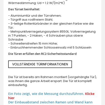
Wärmedämmung: Ud = 1.2 W/(m2*K)
Das Türset beinhaltet:
- Aluminiumtür und der Türrahmen;
- Türgriff aus rostfreiem Stahl;
- 3-teilige Rollentürbänder in der gleichen Farbe wie die
Tür;
- Mehrpunktverriegelungssystem 855GL: Vollverriegelung
in 7 Punkten, - 2 Haken, - 4 Schrauben plus obere
Schraube
- Schwellenstreifen 15 mm Höhe;
- Einbruchhemmender Schlosseinsatz mit 5 Schlüsseln
Die Türen erfüllen den RC2-Sicherheitsstandard
VOLLSTÄNDIGE TÜRINFORMATIONEN
Die Tür ist bereits am Rahmen montiert (vorgehängte Tür),
was Ihnen die ganze Arbeit erspart. Die Tür ist komplett
einbaufertig.
Ein Foto zeigt, wie die Messung durchzuführen.
Klicke
hier
Der Einbauabstand zwischen Ramen und Wand kann