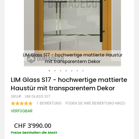
ustür
LIM Glass S17 - hochwertige mattierte Haustür
LI
mit transparentem Dekor
Zum
LIM Glass S17 - hochwertige mattierte
Anfang
Haustür mit transparentem Dekor
der
Bildgalerie
SKU
LIM GLASS S17
springen
BEWERTUNG:
1
BEWERTUNG
FÜGEN SIE IHRE BEWERTUNG HINZU
100
100
% OF
VERFÜGBAR
CHF 3’990.00
Preise beinhalten die MwSt