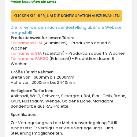
Preise beinhalten die MwSt
KLICKEN SIE HIER, UM DIE KONFIGURATION AUSZUWÄHLEN
Die Türen werden nach der Bestellung über die Website
hergestellt
Produktionszeit für unsere Türen:
Tür namens
LIM
(Aluminium) - Produktion dauert 6
Wochen
Tür namens
STA
(Edelstahl) - Produktion dauert 3 Wochen
Tür namens
FARGO
(Edelstahl) - Produktion dauert 8
Wochen
Größe Tür mit Rahmen:
Breite von: 1600mm bis 2600mm
Höhe von: 2000mm bis 2440mm
Verfügbare Türfarben:
Anthrazit, Weiß, Schwarz, Silbergrau, Rot, Blau, Gelb, Braun,
Grün, Nussbaum, Wenge, Goldene Eiche, Mahagoni,
Sonderfarbe aus RAL-Palette
Spezifikation:
Zur Verriegelung wird die Mehrfachverriegelung FUHR
eingesetzt. Er verfügt über viele Verriegelungs- und
Steuerungsmöglichkeiten.