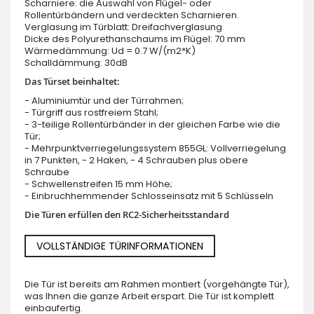
Scharniere: die Auswahl von Flügel- oder
Rollentürbändern und verdeckten Scharnieren.
Verglasung im Türblatt: Dreifachverglasung
Dicke des Polyurethanschaums im Flügel: 70 mm
Wärmedämmung: Ud = 0.7 W/(m2*K)
Schalldämmung: 30dB
Das Türset beinhaltet:
- Aluminiumtür und der Türrahmen;
- Türgriff aus rostfreiem Stahl;
- 3-teilige Rollentürbänder in der gleichen Farbe wie die
Tür;
- Mehrpunktverriegelungssystem 855GL: Vollverriegelung
in 7 Punkten, - 2 Haken, - 4 Schrauben plus obere
Schraube
- Schwellenstreifen 15 mm Höhe;
- Einbruchhemmender Schlosseinsatz mit 5 Schlüsseln
Die Türen erfüllen den RC2-Sicherheitsstandard
VOLLSTÄNDIGE TÜRINFORMATIONEN
Die Tür ist bereits am Rahmen montiert (vorgehängte Tür),
was Ihnen die ganze Arbeit erspart. Die Tür ist komplett
einbaufertig.