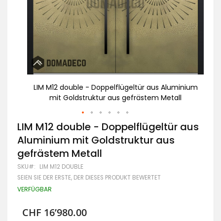
minium
LIM M12 double - Doppelflügeltür aus Aluminium
LI
ll
mit Goldstruktur aus gefrästem Metall
Zum
LIM M12 double - Doppelflügeltür aus
Anfang
Aluminium mit Goldstruktur aus
der
Bildgalerie
gefrästem Metall
springen
SKU
LIM M12 DOUBLE
SEIEN SIE DER ERSTE, DER DIESES PRODUKT BEWERTET
VERFÜGBAR
CHF 16’980.00