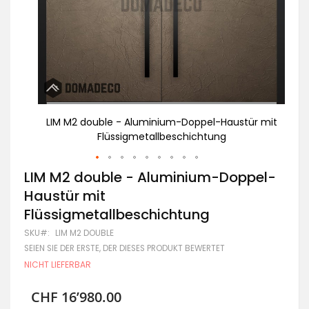
ür mit
LIM M2 double - Aluminium-Doppel-Haustür mit
Flüssigmetallbeschichtung
Zum
LIM M2 double - Aluminium-Doppel-
Anfang
Haustür mit
der
Bildgalerie
Flüssigmetallbeschichtung
springen
SKU
LIM M2 DOUBLE
SEIEN SIE DER ERSTE, DER DIESES PRODUKT BEWERTET
NICHT LIEFERBAR
CHF 16’980.00