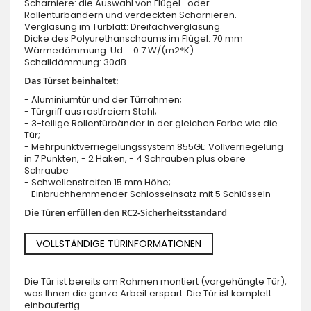
Scharniere: die Auswahl von Flügel- oder
Rollentürbändern und verdeckten Scharnieren.
Verglasung im Türblatt: Dreifachverglasung
Dicke des Polyurethanschaums im Flügel: 70 mm
Wärmedämmung: Ud = 0.7 W/(m2*K)
Schalldämmung: 30dB
Das Türset beinhaltet:
- Aluminiumtür und der Türrahmen;
- Türgriff aus rostfreiem Stahl;
- 3-teilige Rollentürbänder in der gleichen Farbe wie die
Tür;
- Mehrpunktverriegelungssystem 855GL: Vollverriegelung
in 7 Punkten, - 2 Haken, - 4 Schrauben plus obere
Schraube
- Schwellenstreifen 15 mm Höhe;
- Einbruchhemmender Schlosseinsatz mit 5 Schlüsseln
Die Türen erfüllen den RC2-Sicherheitsstandard
VOLLSTÄNDIGE TÜRINFORMATIONEN
Die Tür ist bereits am Rahmen montiert (vorgehängte Tür),
was Ihnen die ganze Arbeit erspart. Die Tür ist komplett
einbaufertig.