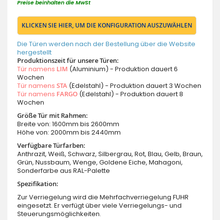
Preise beinhalten die MwSt
KLICKEN SIE HIER, UM DIE KONFIGURATION AUSZUWÄHLEN
Die Türen werden nach der Bestellung über die Website
hergestellt
Produktionszeit für unsere Türen:
Tür namens
LIM
(Aluminium) - Produktion dauert 6
Wochen
Tür namens
STA
(Edelstahl) - Produktion dauert 3 Wochen
Tür namens
FARGO
(Edelstahl) - Produktion dauert 8
Wochen
Größe Tür mit Rahmen:
Breite von: 1600mm bis 2600mm
Höhe von: 2000mm bis 2440mm
Verfügbare Türfarben:
Anthrazit, Weiß, Schwarz, Silbergrau, Rot, Blau, Gelb, Braun,
Grün, Nussbaum, Wenge, Goldene Eiche, Mahagoni,
Sonderfarbe aus RAL-Palette
Spezifikation:
Zur Verriegelung wird die Mehrfachverriegelung FUHR
eingesetzt. Er verfügt über viele Verriegelungs- und
Steuerungsmöglichkeiten.