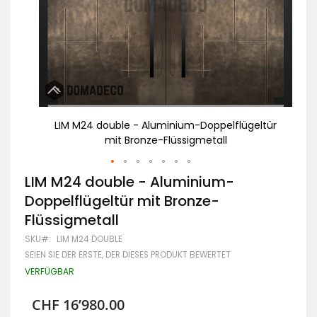
eltür
LIM M24 double - Aluminium-Doppelflügeltür
L
mit Bronze-Flüssigmetall
Zum
LIM M24 double - Aluminium-
Anfang
Doppelflügeltür mit Bronze-
der
Bildgalerie
Flüssigmetall
springen
SKU
LIM M24 DOUBLE
SEIEN SIE DER ERSTE, DER DIESES PRODUKT BEWERTET
VERFÜGBAR
CHF 16’980.00