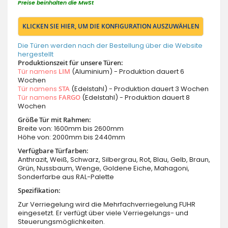
Preise beinhalten die MwSt
KLICKEN SIE HIER, UM DIE KONFIGURATION AUSZUWÄHLEN
Die Türen werden nach der Bestellung über die Website
hergestellt
Produktionszeit für unsere Türen:
Tür namens
LIM
(Aluminium) - Produktion dauert 6
Wochen
Tür namens
STA
(Edelstahl) - Produktion dauert 3 Wochen
Tür namens
FARGO
(Edelstahl) - Produktion dauert 8
Wochen
Größe Tür mit Rahmen:
Breite von: 1600mm bis 2600mm
Höhe von: 2000mm bis 2440mm
Verfügbare Türfarben:
Anthrazit, Weiß, Schwarz, Silbergrau, Rot, Blau, Gelb, Braun,
Grün, Nussbaum, Wenge, Goldene Eiche, Mahagoni,
Sonderfarbe aus RAL-Palette
Spezifikation:
Zur Verriegelung wird die Mehrfachverriegelung FUHR
eingesetzt. Er verfügt über viele Verriegelungs- und
Steuerungsmöglichkeiten.