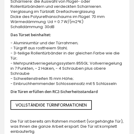
Scharniere: die Auswahl von Flügel- oder
Rollentürbändern und verdeckten Scharnieren.
Verglasung im Türblatt: Dreifachverglasung
Dicke des Polyurethanschaums im Flügel: 70 mm
Wärmedämmung: Ud = 0.7 W/(m2*K)
Schalldämmung: 30dB
Das Türset beinhaltet:
- Aluminiumtür und der Türrahmen;
- Türgriff aus rostfreiem Stahl;
- 3-teilige Rollentürbänder in der gleichen Farbe wie die
Tür;
- Mehrpunktverriegelungssystem 855GL: Vollverriegelung
in 7 Punkten, - 2 Haken, - 4 Schrauben plus obere
Schraube
- Schwellenstreifen 15 mm Höhe;
- Einbruchhemmender Schlosseinsatz mit 5 Schlüsseln
Die Türen erfüllen den RC2-Sicherheitsstandard
VOLLSTÄNDIGE TÜRINFORMATIONEN
Die Tür ist bereits am Rahmen montiert (vorgehängte Tür),
was Ihnen die ganze Arbeit erspart. Die Tür ist komplett
einbaufertig.