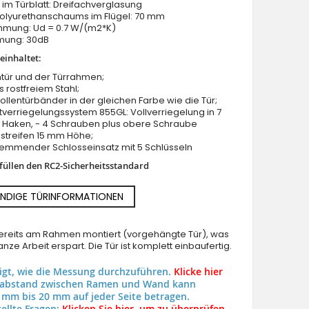
im Türblatt: Dreifachverglasung
Polyurethanschaums im Flügel: 70 mm
ung: Ud = 0.7 W/(m2*K)
mung: 30dB
einhaltet:
tür und der Türrahmen;
us rostfreiem Stahl;
Rollentürbänder in der gleichen Farbe wie die Tür;
LIM Tiret double - Externe Aluminium-Doppeltür
verriegelungssystem 855GL: Vollverriegelung in 7
2 Haken, - 4 Schrauben plus obere Schraube
streifen 15 mm Höhe;
hemmender Schlosseinsatz mit 5 Schlüsseln
rfüllen den RC2-Sicherheitsstandard
NDIGE TÜRINFORMATIONEN
 bereits am Rahmen montiert (vorgehängte Tür), was
nze Arbeit erspart. Die Tür ist komplett einbaufertig.
eigt, wie die Messung durchzuführen.
Klicke hier
uabstand zwischen Ramen und Wand kann
 mm bis 20 mm auf jeder Seite betragen.
ellte Fragen:
Klicken Sie hier, um zu überprüfen