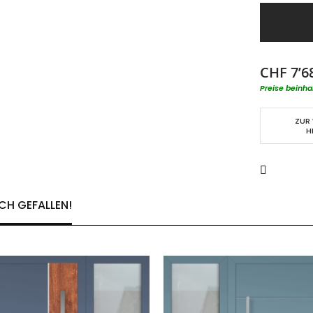
CHF 7’6
Preise beinha
ZUR
H
CH GEFALLEN!