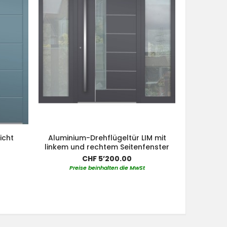
icht
Aluminium-Drehflügeltür LIM mit
Alumini
linkem und rechtem Seitenfenster
ob
CHF 5’200.00
Preise beinhalten die MwSt
Pre