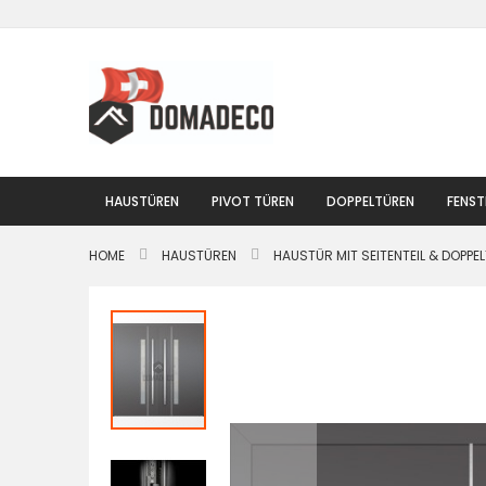
Zum
Inhalt
springen
HAUSTÜREN
PIVOT TÜREN
DOPPELTÜREN
FENST
HOME
HAUSTÜREN
HAUSTÜR MIT SEITENTEIL & DOPPE
Zum
Ende
der
Bildgalerie
springen