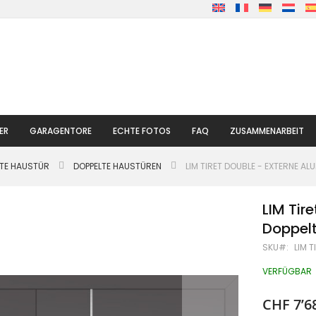
ER
GARAGENTORE
ECHTE FOTOS
FAQ
ZUSAMMENARBEIT
LTE HAUSTÜR
DOPPELTE HAUSTÜREN
LIM TIRET DOUBLE - EXTERNE A
LIM Tir
Doppel
SKU
LIM 
VERFÜGBAR
CHF 7’6