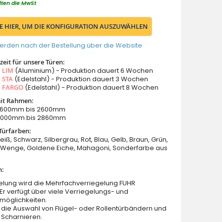
lten die MwSt
IE HIER, UM DIE KONFIGURATION AUSZUWÄHLEN
erden nach der Bestellung über die Website
eit für unsere Türen:
s
LIM
(Aluminium) - Produktion dauert 6 Wochen
s
STA
(Edelstahl) - Produktion dauert 3 Wochen
s
FARGO
(Edelstahl) - Produktion dauert 8 Wochen
it Rahmen:
: 1600mm bis 2600mm
 2000mm bis 2860mm
Türfarben:
eiß, Schwarz, Silbergrau, Rot, Blau, Gelb, Braun, Grün,
Wenge, Goldene Eiche, Mahagoni, Sonderfarbe aus
n:
elung wird die Mehrfachverriegelung FUHR
 Er verfügt über viele Verriegelungs- und
möglichkeiten.
 die Auswahl von Flügel- oder Rollentürbändern und
 Scharnieren.