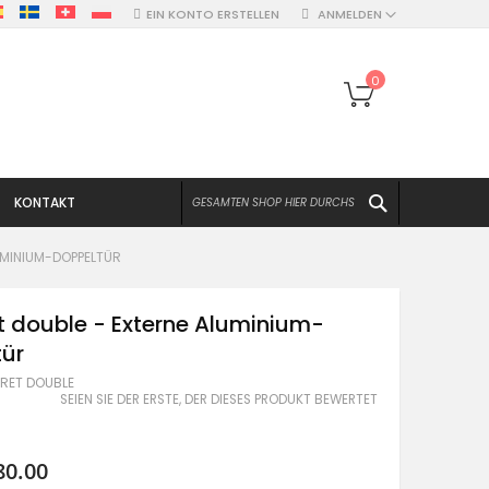
EIN KONTO ERSTELLEN
ANMELDEN
Mein Warenko
0
SUCHEN
KONTAKT
LUMINIUM-DOPPELTÜR
et double - Externe Aluminium-
tür
TIRET DOUBLE
SEIEN SIE DER ERSTE, DER DIESES PRODUKT BEWERTET
80.00