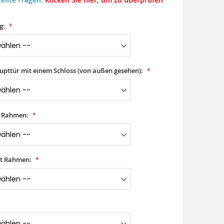
g:
aupttür mit einem Schloss (von außen gesehen):
t Rahmen:
it Rahmen: