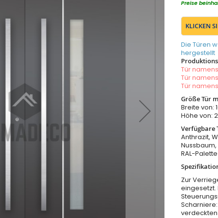
Preise beinha
KLICKEN S
Die Türen w
hergestellt
Produktionsz
Tür namen
Tür namen
Tür namen
Größe Tür m
Breite von
Höhe von:
Verfügbare 
Anthrazit, W
Nussbaum, 
RAL-Palette
Spezifikatio
Zur Verrieg
eingesetzt.
Steuerungs
Scharniere:
verdeckten