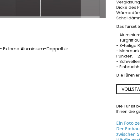
Verglasung 
Dicke des 
Wärmedämm
Schalldäm
Das Türset b
- Aluminium
- Türgriff a
- 3-teilige 
e - Externe Aluminium-Doppeltür
- Mehrpunkt
Punkten, - 
- Schwellen
- Einbruch
Die Türen e
VOLLSTÄ
Die Tür ist
Ihnen die ga
Ein Foto z
Der Einba
zwischen 5
Häufig gest