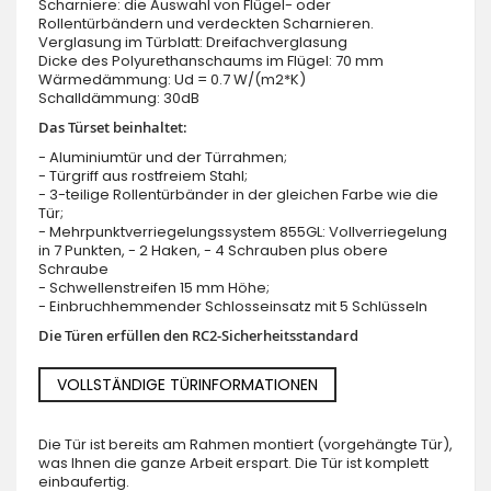
Scharniere: die Auswahl von Flügel- oder
Rollentürbändern und verdeckten Scharnieren.
Verglasung im Türblatt: Dreifachverglasung
Dicke des Polyurethanschaums im Flügel: 70 mm
Wärmedämmung: Ud = 0.7 W/(m2*K)
Schalldämmung: 30dB
Das Türset beinhaltet:
- Aluminiumtür und der Türrahmen;
- Türgriff aus rostfreiem Stahl;
- 3-teilige Rollentürbänder in der gleichen Farbe wie die
Tür;
- Mehrpunktverriegelungssystem 855GL: Vollverriegelung
in 7 Punkten, - 2 Haken, - 4 Schrauben plus obere
Schraube
- Schwellenstreifen 15 mm Höhe;
- Einbruchhemmender Schlosseinsatz mit 5 Schlüsseln
Die Türen erfüllen den RC2-Sicherheitsstandard
VOLLSTÄNDIGE TÜRINFORMATIONEN
Die Tür ist bereits am Rahmen montiert (vorgehängte Tür),
was Ihnen die ganze Arbeit erspart. Die Tür ist komplett
einbaufertig.