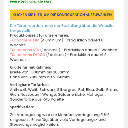
Preise beinhalten die MwSt
KLICKEN SIE HIER, UM DIE KONFIGURATION AUSZUWÄHLEN
Die Türen werden nach der Bestellung über die Website
hergestellt
Produktionszeit für unsere Türen:
Tür namens
LIM
(Aluminium) - Produktion dauert 6
Wochen
Tür namens
STA
(Edelstahl) - Produktion dauert 3 Wochen
Tür namens
FARGO
(Edelstahl) - Produktion dauert 8
Wochen
Größe Tür mit Rahmen:
Breite von: 1600mm bis 2600mm
Höhe von: 2000mm bis 2860mm
Verfügbare Türfarben:
Anthrazit, Weiß, Schwarz, Silbergrau, Rot, Blau, Gelb, Braun,
Grün, Nussbaum, Wenge, Goldene Eiche, Mahagoni,
Sonderfarbe aus RAL-Palette
Spezifikation:
Zur Verriegelung wird die Mehrfachverriegelung FUHR
eingesetzt. Er verfügt über viele Verriegelungs- und
Steuerungsmöglichkeiten.