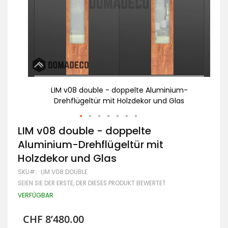
m-
LIM v08 double - doppelte Aluminium-
s
Drehflügeltür mit Holzdekor und Glas
Zum
LIM v08 double - doppelte
Anfang
Aluminium-Drehflügeltür mit
der
Bildgalerie
Holzdekor und Glas
springen
SKU
LIM V08 DOUBLE
SEIEN SIE DER ERSTE, DER DIESES PRODUKT BEWERTET
VERFÜGBAR
CHF 8’480.00