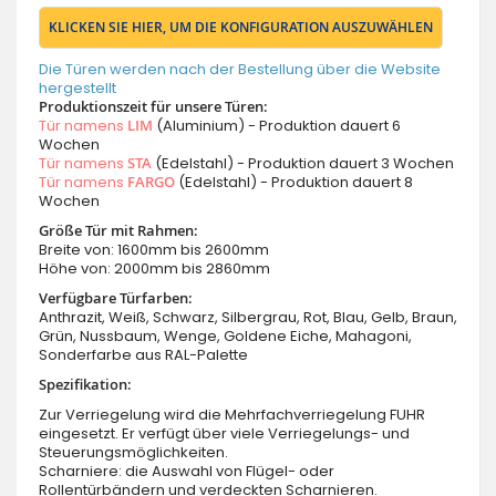
KLICKEN SIE HIER, UM DIE KONFIGURATION AUSZUWÄHLEN
Die Türen werden nach der Bestellung über die Website
hergestellt
Produktionszeit für unsere Türen:
Tür namens
LIM
(Aluminium) - Produktion dauert 6
Wochen
Tür namens
STA
(Edelstahl) - Produktion dauert 3 Wochen
Tür namens
FARGO
(Edelstahl) - Produktion dauert 8
Wochen
Größe Tür mit Rahmen:
Breite von: 1600mm bis 2600mm
Höhe von: 2000mm bis 2860mm
Verfügbare Türfarben:
Anthrazit, Weiß, Schwarz, Silbergrau, Rot, Blau, Gelb, Braun,
Grün, Nussbaum, Wenge, Goldene Eiche, Mahagoni,
Sonderfarbe aus RAL-Palette
Spezifikation:
Zur Verriegelung wird die Mehrfachverriegelung FUHR
eingesetzt. Er verfügt über viele Verriegelungs- und
Steuerungsmöglichkeiten.
Scharniere: die Auswahl von Flügel- oder
Rollentürbändern und verdeckten Scharnieren.