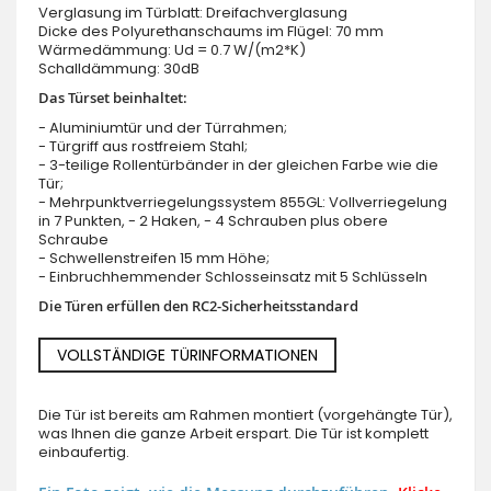
Verglasung im Türblatt: Dreifachverglasung
Dicke des Polyurethanschaums im Flügel: 70 mm
Wärmedämmung: Ud = 0.7 W/(m2*K)
Schalldämmung: 30dB
Das Türset beinhaltet:
- Aluminiumtür und der Türrahmen;
- Türgriff aus rostfreiem Stahl;
- 3-teilige Rollentürbänder in der gleichen Farbe wie die
Tür;
- Mehrpunktverriegelungssystem 855GL: Vollverriegelung
in 7 Punkten, - 2 Haken, - 4 Schrauben plus obere
Schraube
- Schwellenstreifen 15 mm Höhe;
- Einbruchhemmender Schlosseinsatz mit 5 Schlüsseln
Die Türen erfüllen den RC2-Sicherheitsstandard
VOLLSTÄNDIGE TÜRINFORMATIONEN
Die Tür ist bereits am Rahmen montiert (vorgehängte Tür),
was Ihnen die ganze Arbeit erspart. Die Tür ist komplett
einbaufertig.