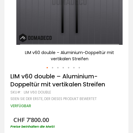
 mit
LIM v60 double – Aluminium-Doppeltür mit
vertikalen Streifen
Zum
LIM v60 double – Aluminium-
Anfang
Doppeltür mit vertikalen Streifen
der
Bildgalerie
SKU
LIM V60 DOUBLE
springen
SEIEN SIE DER ERSTE, DER DIESES PRODUKT BEWERTET
VERFÜGBAR
CHF 7’800.00
Preise beinhalten die MwSt