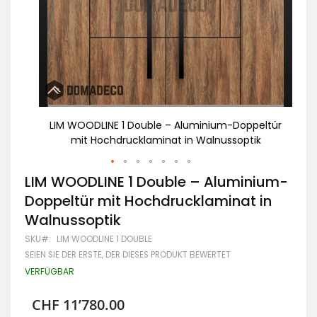
eltür
LIM WOODLINE 1 Double – Aluminium-Doppeltür
Al
ik
mit Hochdrucklaminat in Walnussoptik
Zum
LIM WOODLINE 1 Double – Aluminium-
Anfang
Doppeltür mit Hochdrucklaminat in
der
Bildgalerie
Walnussoptik
springen
SKU
LIM WOODLINE 1 DOUBLE
SEIEN SIE DER ERSTE, DER DIESES PRODUKT BEWERTET
VERFÜGBAR
CHF 11’780.00