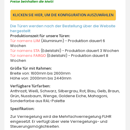
Preise beinhalten die MwSt
KLICKEN SIE HIER, UM DIE KONFIGURATION AUSZUWÄHLEN
Die Türen werden nach der Bestellung über die Website
hergestellt
Produktionszeit für unsere Türen:
Tür namens
LIM
(Aluminium) - Produktion dauert 6
Wochen
Tür namens
STA
(Edelstahl) - Produktion dauert 3 Wochen
Tür namens
FARGO
(Edelstahl) - Produktion dauert 8
Wochen
Größe Tür mit Rahmen:
Breite von: 1600mm bis 2600mm
Höhe von: 2000mm bis 2440mm
Verfügbare Türfarben:
Anthrazit, Weiß, Schwarz, Silbergrau, Rot, Blau, Gelb, Braun,
Grün, Nussbaum, Wenge, Goldene Eiche, Mahagoni,
Sonderfarbe aus RAL-Palette
Spezifikation:
Zur Verriegelung wird die Mehrfachverriegelung FUHR
eingesetzt. Er verfügt über viele Verriegelungs- und
Steuerungsmöglichkeiten.