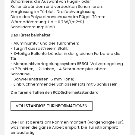
Scharniere: die Auswahl von Flügel- oder
Rollentürbändern und verdeckten Scharnieren.
Verglasung im Türblatt: Dreifachverglasung
Dicke des Polyurethanschaums im Flügel: 70 mm
Wärmedämmung: Ud = 0.7 W/(m2*K)
Schalldämmung: 30dB
Das Türset beinhaltet:
- Aluminiumtür und der Türrahmen;
- Türgriff aus rostfreiem Stahl;
- 3-teilige Rollentürbänder in der gleichen Farbe wie die
Tür;
- Mehrpunktverriegelungssystem 855GL: Vollverriegelung
in 7 Punkten, - 2 Haken, - 4 Schrauben plus obere
Schraube
- Schwellenstreifen 15 mm Höhe;
- Einbruchhemmender Schlosseinsatz mit 5 Schlüsseln
Die Türen erfüllen den RC2-Sicherheitsstandard
VOLLSTÄNDIGE TÜRINFORMATIONEN
Die Tür ist bereits am Rahmen montiert (vorgehängte Tür),
was Ihnen die ganze Arbeit erspart. Die Tür ist komplett
einbaufertig.