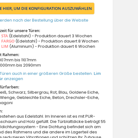
IE HIER, UM DIE KONFIGURATION AUSZUWÄHLEN
erden nach der Bestellung über die Website
eit für unsere Türen:
s
STA
(Edelstahl) - Produktion dauert 3 Wochen
s
FARGO
(Edelstahl) - Produktion dauert 8 Wochen
s
LIM
(Aluminium) - Produktion dauert 6 Wochen
it Rahmen:
: 807mm bis 1107mm
 2000mm bis 2090mm
Türen auch in einer größeren Größe bestellen.
Lim
ür
anzeigen
Türfarben:
Weiß, Schwarz, Silbergrau, Rot, Blau, Goldene Eiche,
enge, Gebleichte Eiche, Beton, Drechsler-Eiche,
hagoni
n:
estehen aus Edelstahl. Im Inneren ist es mit PUR-
schaum und Holz gefüllt. Die Türblattdicke beträgt 55
dichtungssystem - Eine Dichtung befindet sich am
nd des Rahmens und die andere im Lagerteil des
Sie reduzieren Vibrationen und schützen Ihr Zuhause