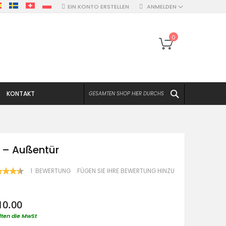
EIN KONTO ERSTELLEN
ANMELDEN
Mein Warenko
0
SUCHEN
KONTAKT
x – Außentür
WERTUNG:
1
BEWERTUNG
FÜGEN SIE IHRE BEWERTUNG HINZU
100
F
10.00
lten die MwSt