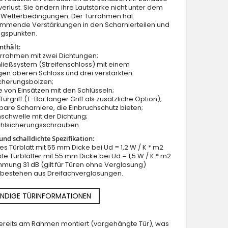
rlust. Sie ändern ihre Lautstärke nicht unter dem
on Wetterbedingungen. Der Türrahmen hat
mmende Verstärkungen in den Scharnierteilen und
ngspunkten.
nthält:
ürrahmen mit zwei Dichtungen;
ließsystem (Streifenschloss) mit einem
en oberen Schloss und drei verstärkten
blaue Außentür aus Stahl
icherungsbolzen;
e von Einsätzen mit den Schlüsseln;
ürgriff (T-Bar langer Griff als zusätzliche Option);
llbare Scharniere, die Einbruchschutz bieten;
schwelle mit der Dichtung;
ahlsicherungsschrauben.
nd schalldichte Spezifikation:
lles Türblatt mit 55 mm Dicke bei Ud = 1,2 W / K * m2
ste Türblätter mit 55 mm Dicke bei Ud = 1,5 W / K * m2
mung 31 dB (gilt für Türen ohne Verglasung)
n bestehen aus Dreifachverglasungen.
NDIGE TÜRINFORMATIONEN
 bereits am Rahmen montiert (vorgehängte Tür), was