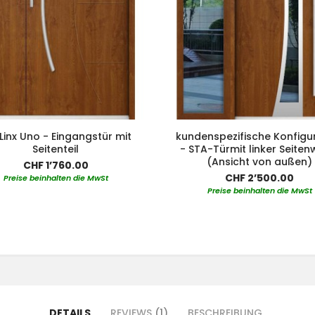
Linx Uno - Eingangstür mit
kundenspezifische Konfigu
Seitenteil
- STA-Türmit linker Seite
(Ansicht von außen)
CHF 1’760.00
CHF 2’500.00
Preise beinhalten die MwSt
Preise beinhalten die MwSt
DETAILS
REVIEWS
1
BESCHREIBUNG