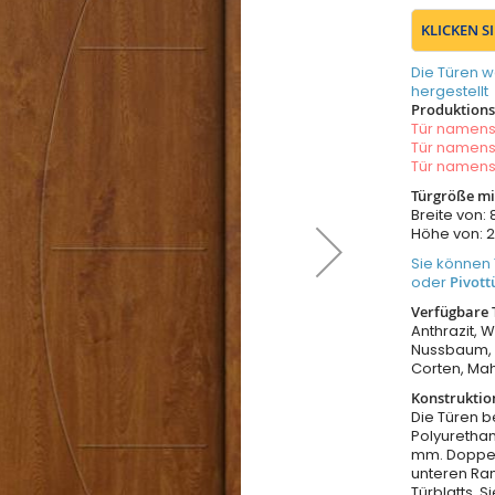
KLICKEN S
Die Türen w
hergestellt
Produktionsz
Tür namen
Tür namen
Tür namen
Türgröße m
Breite von
Höhe von:
Sie können 
oder
Pivott
Verfügbare 
Anthrazit, 
Nussbaum, W
Corten, Ma
Konstruktio
Die Türen b
Polyurethan
mm. Doppel
unteren Ra
Türblatts. 