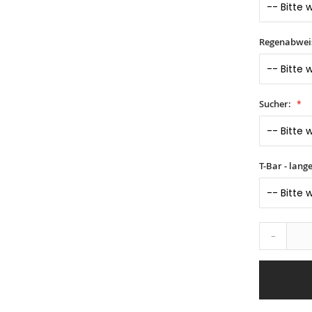
Regenabwei
Sucher:
T-Bar - lang
-