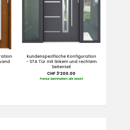
ration
kundenspezifische Konfiguration
kundensp
nwand
- STA Tür mit linkem und rechtem
- STA Tür
Seitenteil
Seit
CHF 3’200.00
Preise beinhalten die MwSt
Pre