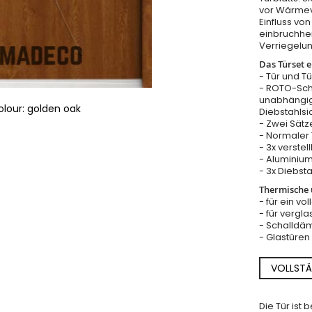
vor Wärmeve
Einfluss v
einbruchhe
Verriegelu
Das Türset e
- Tür und T
- ROTO-Sch
unabhängig
olour: golden oak
Diebstahls
- Zwei Sätz
- Normaler T
- 3x verste
- Aluminium
- 3x Diebst
Thermische u
- für ein vo
- für vergla
- Schalldäm
- Glastüre
VOLLSTÄ
Die Tür ist