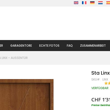
ER
GARAGENTORE
ECHTE FOTOS
FAQ
ZUSAMMENARBEIT
A LINX – AUSSENTÜR
Sta Lin
SKU
LINX
BE
90
% O
VERFÜGBAR
CHF 1’3
Preise beinha