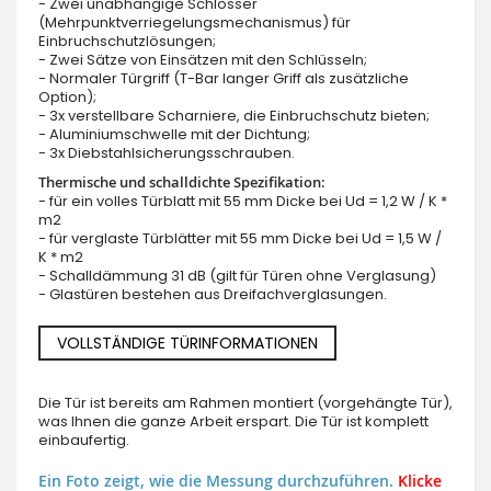
- Zwei unabhängige Schlösser
(Mehrpunktverriegelungsmechanismus) für
Einbruchschutzlösungen;
- Zwei Sätze von Einsätzen mit den Schlüsseln;
- Normaler Türgriff (T-Bar langer Griff als zusätzliche
Option);
- 3x verstellbare Scharniere, die Einbruchschutz bieten;
- Aluminiumschwelle mit der Dichtung;
- 3x Diebstahlsicherungsschrauben.
Thermische und schalldichte Spezifikation:
- für ein volles Türblatt mit 55 mm Dicke bei Ud = 1,2 W / K *
m2
- für verglaste Türblätter mit 55 mm Dicke bei Ud = 1,5 W /
K * m2
- Schalldämmung 31 dB (gilt für Türen ohne Verglasung)
- Glastüren bestehen aus Dreifachverglasungen.
VOLLSTÄNDIGE TÜRINFORMATIONEN
Die Tür ist bereits am Rahmen montiert (vorgehängte Tür),
was Ihnen die ganze Arbeit erspart. Die Tür ist komplett
einbaufertig.
Ein Foto zeigt, wie die Messung durchzuführen.
Klicke