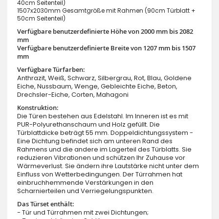
40cm Seitenteil)
1507x2030mm Gesamtgröße mit Rahmen (90cm Türblatt +
50cm Seitenteil)
Verfügbare benutzerdefinierte Höhe von 2000 mm bis 2082
mm
Verfügbare benutzerdefinierte Breite von 1207 mm bis 1507
mm
Verfügbare Türfarben:
Anthrazit, Weiß, Schwarz, Silbergrau, Rot, Blau, Goldene
Eiche, Nussbaum, Wenge, Gebleichte Eiche, Beton,
Drechsler-Eiche, Corten, Mahagoni
Konstruktion:
Die Türen bestehen aus Edelstahl. Im Inneren ist es mit
PUR-Polyurethanschaum und Holz gefüllt. Die
Türblattdicke beträgt 55 mm. Doppeldichtungssystem -
Eine Dichtung befindet sich am unteren Rand des
Rahmens und die andere im Lagerteil des Türblatts. Sie
reduzieren Vibrationen und schützen Ihr Zuhause vor
Wärmeverlust. Sie ändern ihre Lautstärke nicht unter dem
Einfluss von Wetterbedingungen. Der Türrahmen hat
einbruchhemmende Verstärkungen in den
Scharnierteilen und Verriegelungspunkten.
Das Türset enthält:
- Tür und Türrahmen mit zwei Dichtungen;