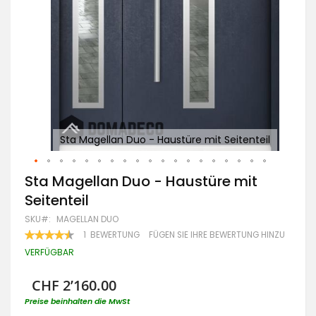
Sta Magellan Duo - Haustüre mit Seitenteil
Zum
Sta Magellan Duo - Haustüre mit
Anfang
Seitenteil
der
Bildgalerie
SKU
MAGELLAN DUO
springen
BEWERTUNG:
1
BEWERTUNG
FÜGEN SIE IHRE BEWERTUNG HINZU
90
100
% OF
VERFÜGBAR
CHF 2’160.00
Preise beinhalten die MwSt