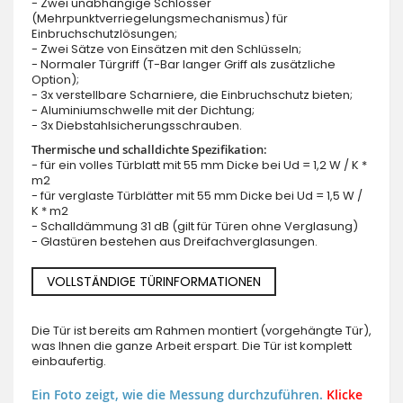
- Zwei unabhängige Schlösser
(Mehrpunktverriegelungsmechanismus) für
Einbruchschutzlösungen;
- Zwei Sätze von Einsätzen mit den Schlüsseln;
- Normaler Türgriff (T-Bar langer Griff als zusätzliche
Option);
- 3x verstellbare Scharniere, die Einbruchschutz bieten;
- Aluminiumschwelle mit der Dichtung;
- 3x Diebstahlsicherungsschrauben.
Thermische und schalldichte Spezifikation:
- für ein volles Türblatt mit 55 mm Dicke bei Ud = 1,2 W / K *
m2
- für verglaste Türblätter mit 55 mm Dicke bei Ud = 1,5 W /
K * m2
- Schalldämmung 31 dB (gilt für Türen ohne Verglasung)
- Glastüren bestehen aus Dreifachverglasungen.
VOLLSTÄNDIGE TÜRINFORMATIONEN
Die Tür ist bereits am Rahmen montiert (vorgehängte Tür),
was Ihnen die ganze Arbeit erspart. Die Tür ist komplett
einbaufertig.
Ein Foto zeigt, wie die Messung durchzuführen.
Klicke