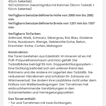
40cm Seitenteil)
1507x2030mm Gesamtgröße mit Rahmen (90cm Türblatt +
50cm Seitenteil)
Verfügbare benutzerdefinierte Höhe von 2000 mm bis 2082
mm
Verfügbare benutzerdefinierte Breite von 1207 mm bis 1507
mm
Verfügbare Türfarben:
Anthrazit, Weiß, Schwarz, Silbergrau, Rot, Blau, Goldene
Eiche, Nussbaum, Wenge, Gebleichte Eiche, Beton,
Drechsler-Eiche, Corten, Mahagoni
Konstruktion:
Die Türen bestehen aus Edelstahl. Im Inneren ist es mit
PUR-Polyurethanschaum und Holz gefüllt. Die
Türblattdicke beträgt 55 mm. Doppeldichtungssystem -
Eine Dichtung befindet sich am unteren Rand des
Rahmens und die andere im Lagerteil des Türblatts. Sie
reduzieren Vibrationen und schützen Ihr Zuhause vor
Wärmeverlust. Sie ändern ihre Lautstärke nicht unter dem
Einfluss von Wetterbedingungen. Der Türrahmen hat
einbruchhemmende Verstärkungen in den
Scharnierteilen und Verriegelungspunkten.
Das Türset enthält:
- Tür und Türrahmen mit zwei Dichtungen;