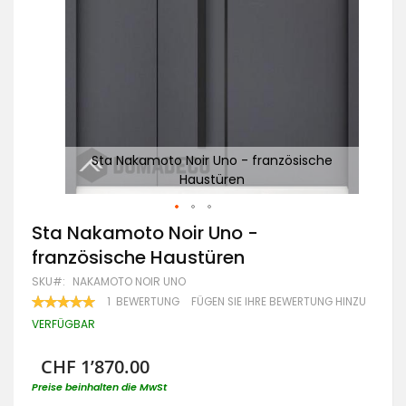
e
Sta Nakamoto Noir Uno - französische
Haustüren
Zum
Sta Nakamoto Noir Uno -
Anfang
französische Haustüren
der
Bildgalerie
SKU
NAKAMOTO NOIR UNO
springen
BEWERTUNG:
1
BEWERTUNG
FÜGEN SIE IHRE BEWERTUNG HINZU
100
100
% OF
VERFÜGBAR
CHF 1’870.00
Preise beinhalten die MwSt