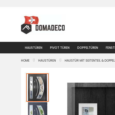
Zum
Inhalt
springen
HAUSTÜREN
PIVOT TÜREN
DOPPELTÜREN
FENST
HOME
HAUSTÜREN
HAUSTÜR MIT SEITENTEIL & DOPPE
Zum
Ende
der
Bildgalerie
springen