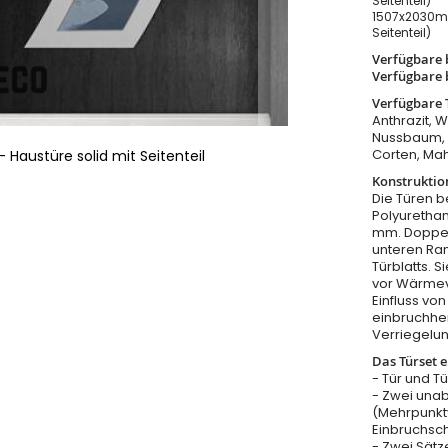
Seitenteil)
1507x2030m
Seitenteil)
Verfügbare 
Verfügbare 
Verfügbare 
Anthrazit, 
Nussbaum, W
Corten, Ma
 Haustüre solid mit Seitenteil
Konstruktio
Die Türen b
Polyurethan
mm. Doppel
unteren Ra
Türblatts. 
vor Wärmeve
Einfluss v
einbruchhe
Verriegelu
Das Türset e
- Tür und T
- Zwei una
(Mehrpunkt
Einbruchsc
- Zwei Sätz