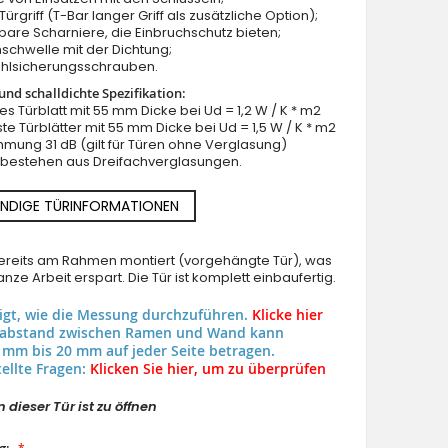
ürgriff (T-Bar langer Griff als zusätzliche Option);
llbare Scharniere, die Einbruchschutz bieten;
schwelle mit der Dichtung;
ahlsicherungsschrauben.
nd schalldichte Spezifikation:
lles Türblatt mit 55 mm Dicke bei Ud = 1,2 W / K * m2
ste Türblätter mit 55 mm Dicke bei Ud = 1,5 W / K * m2
mung 31 dB (gilt für Türen ohne Verglasung)
n bestehen aus Dreifachverglasungen.
NDIGE TÜRINFORMATIONEN
 bereits am Rahmen montiert (vorgehängte Tür), was
nze Arbeit erspart. Die Tür ist komplett einbaufertig.
eigt, wie die Messung durchzuführen.
Klicke hier
uabstand zwischen Ramen und Wand kann
 mm bis 20 mm auf jeder Seite betragen.
ellte Fragen:
Klicken Sie hier, um zu überprüfen
 dieser Tür ist zu öffnen
g: