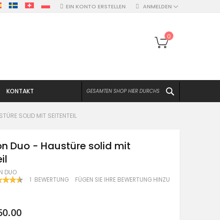
EIN KONTO ERSTELLEN
ANMELDEN
Mein Warenko
0
SUCHEN
KONTAKT
TÜRE SOLID MIT SEITENTEIL
on Duo - Haustüre solid mit
il
N DUO
WERTUNG:
1
BEWERTUNG
FÜGEN SIE IHRE BEWERTUNG HINZU
100
F
60.00