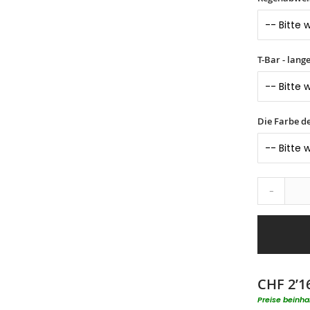
T-Bar - lang
Die Farbe d
-
CHF 2’1
Preise beinha