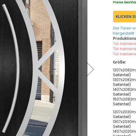
Preise beinha
KLICKEN S
Die Türen w
hergestellt
Produktionsz
Tür namen
Tür namen
Tür namen
Größe:
1207x2082m
Seitenteil)
1307x2082m
Seitenteil)
1407x2082m
Seitenteil)
1507x2082m
Seitenteil)
1207x2030m
Seitenteil)
1307x2030m
Seitenteil)
1407x2030m