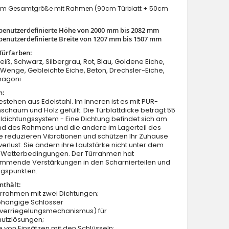
m Gesamtgröße mit Rahmen (90cm Türblatt + 50cm
benutzerdefinierte Höhe von 2000 mm bis 2082 mm
benutzerdefinierte Breite von 1207 mm bis 1507 mm
Türfarben:
Weiß, Schwarz, Silbergrau, Rot, Blau, Goldene Eiche,
enge, Gebleichte Eiche, Beton, Drechsler-Eiche,
hagoni
Sta Orion Duo - Haustüre solid mit Seitenteil
n:
estehen aus Edelstahl. Im Inneren ist es mit PUR-
schaum und Holz gefüllt. Die Türblattdicke beträgt 55
dichtungssystem - Eine Dichtung befindet sich am
nd des Rahmens und die andere im Lagerteil des
Sie reduzieren Vibrationen und schützen Ihr Zuhause
rlust. Sie ändern ihre Lautstärke nicht unter dem
on Wetterbedingungen. Der Türrahmen hat
mmende Verstärkungen in den Scharnierteilen und
ngspunkten.
nthält:
ürrahmen mit zwei Dichtungen;
bhängige Schlösser
verriegelungsmechanismus) für
hutzlösungen;
e von Einsätzen mit den Schlüsseln;