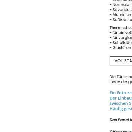
- Normaler T
- 3x verste
- Aluminium
- 3x Diebst
Thermische u
- für ein vo
- für vergla
- Schalldäm
- Glastüre
VOLLSTÄ
Die Tür ist
Ihnen die ga
Ein Foto z
Der Einba
zwischen 5
Häufig gest
Das Panel in
Öffnungswe