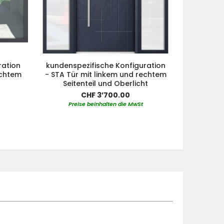
ration
kundenspezifische Konfiguration
kundensp
echtem
- STA Tür mit linkem und rechtem
- STA Tür
Seitenteil und Oberlicht
Oberlic
CHF 3’700.00
Preise beinhalten die MwSt
Pre