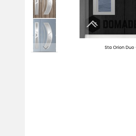
Sta Orion Duo -
Zum
Anfang
der
Bildgalerie
springen