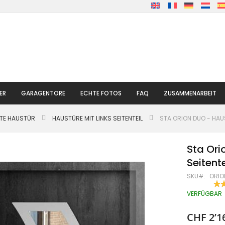
ER
GARAGENTORE
ECHTE FOTOS
FAQ
ZUSAMMENARBEIT
LTE HAUSTÜR
HAUSTÜRE MIT LINKS SEITENTEIL
STA ORION DUO - HAUS
Sta Ori
Seitente
SKU
ORIO
BE
90
% O
VERFÜGBAR
CHF 2’1