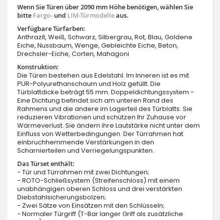
Wenn Sie Türen über 2090 mm Höhe benötigen, wählen Sie
bitte
Fargo-
und
LIM-Türmodelle
aus.
Verfügbare Türfarben:
Anthrazit, Weiß, Schwarz, Silbergrau, Rot, Blau, Goldene
Eiche, Nussbaum, Wenge, Gebleichte Eiche, Beton,
Drechsler-Eiche, Corten, Mahagoni
Konstruktion:
Die Türen bestehen aus Edelstahl. Im Inneren ist es mit
PUR-Polyurethanschaum und Holz gefüllt. Die
Türblattdicke beträgt 55 mm. Doppeldichtungssystem -
Eine Dichtung befindet sich am unteren Rand des
Rahmens und die andere im Lagerteil des Türblatts. Sie
reduzieren Vibrationen und schützen Ihr Zuhause vor
Wärmeverlust. Sie ändern ihre Lautstärke nicht unter dem
Einfluss von Wetterbedingungen. Der Türrahmen hat
einbruchhemmende Verstärkungen in den
Scharnierteilen und Verriegelungspunkten.
Das Türset enthält:
- Tür und Türrahmen mit zwei Dichtungen;
- ROTO-Schließsystem (Streifenschloss) mit einem
unabhängigen oberen Schloss und drei verstärkten
Diebstahlsicherungsbolzen;
- Zwei Sätze von Einsätzen mit den Schlüsseln;
- Normaler Türgriff (T-Bar langer Griff als zusätzliche