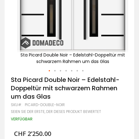
tür mit
Sta Picard Double Noir – Edelstahl-Doppeltür mit
schwarzem Rahmen um das Glas
Zum
Sta Picard Double Noir – Edelstahl-
Anfang
Doppeltür mit schwarzem Rahmen
der
Bildgalerie
um das Glas
springen
SKU
PICARD-DOUBLE-NOIR
SEIEN SIE DER ERSTE, DER DIESES PRODUKT BEWERTET
VERFÜGBAR
CHF 2’250.00