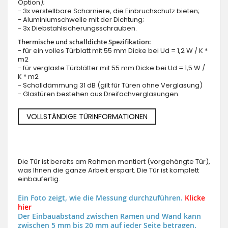
Option);
- 3x verstellbare Scharniere, die Einbruchschutz bieten;
- Aluminiumschwelle mit der Dichtung;
- 3x Diebstahlsicherungsschrauben.
Thermische und schalldichte Spezifikation:
- für ein volles Türblatt mit 55 mm Dicke bei Ud = 1,2 W / K *
m2
- für verglaste Türblätter mit 55 mm Dicke bei Ud = 1,5 W /
K * m2
- Schalldämmung 31 dB (gilt für Türen ohne Verglasung)
- Glastüren bestehen aus Dreifachverglasungen.
VOLLSTÄNDIGE TÜRINFORMATIONEN
Die Tür ist bereits am Rahmen montiert (vorgehängte Tür),
was Ihnen die ganze Arbeit erspart. Die Tür ist komplett
einbaufertig.
Ein Foto zeigt, wie die Messung durchzuführen.
Klicke
hier
Der Einbauabstand zwischen Ramen und Wand kann
zwischen 5 mm bis 20 mm auf jeder Seite betragen.