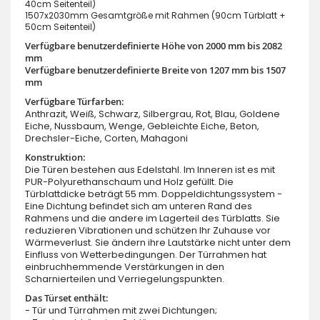
40cm Seitenteil)
1507x2030mm Gesamtgröße mit Rahmen (90cm Türblatt +
50cm Seitenteil)
Verfügbare benutzerdefinierte Höhe von 2000 mm bis 2082
mm
Verfügbare benutzerdefinierte Breite von 1207 mm bis 1507
mm
Verfügbare Türfarben:
Anthrazit, Weiß, Schwarz, Silbergrau, Rot, Blau, Goldene
Eiche, Nussbaum, Wenge, Gebleichte Eiche, Beton,
Drechsler-Eiche, Corten, Mahagoni
Konstruktion:
Die Türen bestehen aus Edelstahl. Im Inneren ist es mit
PUR-Polyurethanschaum und Holz gefüllt. Die
Türblattdicke beträgt 55 mm. Doppeldichtungssystem -
Eine Dichtung befindet sich am unteren Rand des
Rahmens und die andere im Lagerteil des Türblatts. Sie
reduzieren Vibrationen und schützen Ihr Zuhause vor
Wärmeverlust. Sie ändern ihre Lautstärke nicht unter dem
Einfluss von Wetterbedingungen. Der Türrahmen hat
einbruchhemmende Verstärkungen in den
Scharnierteilen und Verriegelungspunkten.
Das Türset enthält:
- Tür und Türrahmen mit zwei Dichtungen;