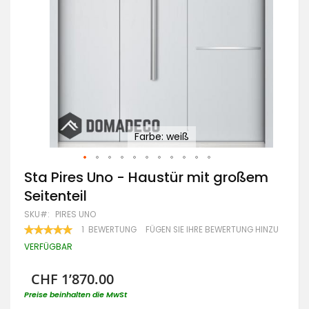
Farbe: weiß
Zum
Sta Pires Uno - Haustür mit großem
Anfang
Seitenteil
der
Bildgalerie
SKU
PIRES UNO
springen
BEWERTUNG:
1
BEWERTUNG
FÜGEN SIE IHRE BEWERTUNG HINZU
100
100
% OF
VERFÜGBAR
CHF 1’870.00
Preise beinhalten die MwSt