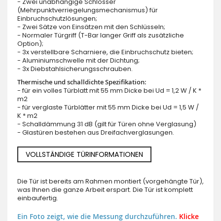
- Zwei unabhängige Schlösser
(Mehrpunktverriegelungsmechanismus) für
Einbruchschutzlösungen;
- Zwei Sätze von Einsätzen mit den Schlüsseln;
- Normaler Türgriff (T-Bar langer Griff als zusätzliche
Option);
- 3x verstellbare Scharniere, die Einbruchschutz bieten;
- Aluminiumschwelle mit der Dichtung;
- 3x Diebstahlsicherungsschrauben.
Thermische und schalldichte Spezifikation:
- für ein volles Türblatt mit 55 mm Dicke bei Ud = 1,2 W / K *
m2
- für verglaste Türblätter mit 55 mm Dicke bei Ud = 1,5 W /
K * m2
- Schalldämmung 31 dB (gilt für Türen ohne Verglasung)
- Glastüren bestehen aus Dreifachverglasungen.
VOLLSTÄNDIGE TÜRINFORMATIONEN
Die Tür ist bereits am Rahmen montiert (vorgehängte Tür),
was Ihnen die ganze Arbeit erspart. Die Tür ist komplett
einbaufertig.
Ein Foto zeigt, wie die Messung durchzuführen.
Klicke