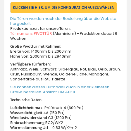
KLICKEN SIE HIER, UM DIE KONFIGURATION AUSZUWÄHLEN
Die Türen werden nach der Bestellung über die Website
hergestellt
Produktionszeit für unsere Türen:
Tür namens
PIVOTTÜR
(Aluminium) - Produktion dauert 6
Wochen
Größe Pivottür mit Rahmen:
Breite von: 1400mm bis 2000mm
Höhe von: 2000mm bis 2940mm
Verfügbare Türfarben:
Anthrazit, Weiß, Schwarz, Silbergrau, Rot, Blau, Gelb, Braun,
Grün, Nussbaum, Wenge, Goldene Eiche, Mahagoni,
Sonderfarbe aus RAL-Palette
Sie können dieses Türmodell auch in einer kleineren
Größe bestellen. Ansicht
LIM AD10
Technische Daten
Luftdichtheit max.
Prüfdruck 4 (600 Pa)
Wasserdichtigkeit
4A (150 Pa)
Windlastwiderstand
C3 (1200 Pa)
Einbruchhemmung
RC2/WK2
Wärmedämmung
Ud = 0.83 W/K*m2