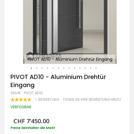
ang
PIVOT AD10 - Aluminium Drehtür Eingang
Zum
PIVOT AD10 - Aluminium Drehtür
Anfang
Eingang
der
Bildgalerie
SKU
PIVOT AD10
springen
BEWERTUNG:
1
BEWERTUNG
FÜGEN SIE IHRE BEWERTUNG HINZU
100
100
% OF
VERFÜGBAR
CHF 7’450.00
Preise beinhalten die MwSt