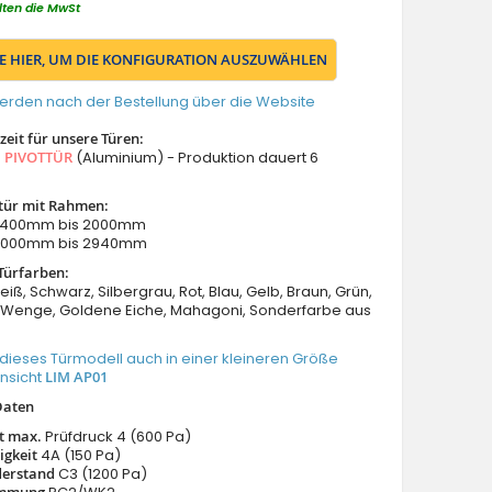
lten die MwSt
IE HIER, UM DIE KONFIGURATION AUSZUWÄHLEN
erden nach der Bestellung über die Website
eit für unsere Türen:
s
PIVOTTÜR
(Aluminium) - Produktion dauert 6
tür mit Rahmen:
: 1400mm bis 2000mm
 2000mm bis 2940mm
Türfarben:
eiß, Schwarz, Silbergrau, Rot, Blau, Gelb, Braun, Grün,
Wenge, Goldene Eiche, Mahagoni, Sonderfarbe aus
dieses Türmodell auch in einer kleineren Größe
Ansicht
LIM AP01
Daten
it max.
Prüfdruck 4 (600 Pa)
igkeit
4A (150 Pa)
derstand
C3 (1200 Pa)
emmung