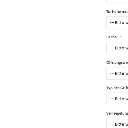
Türhöhe mi
Farbe:
Öffnungswe
Typ des Grif
Verriegelun