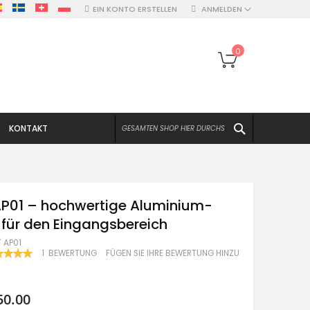
EIN KONTO ERSTELLEN
ANMELDEN
Mein Warenko
0
SUCHEN
KONTAKT
AP01 – hochwertige Aluminium-
 für den Eingangsbereich
T AP01
WERTUNG:
1
BEWERTUNG
FÜGEN SIE IHRE BEWERTUNG HINZU
100
F
50.00