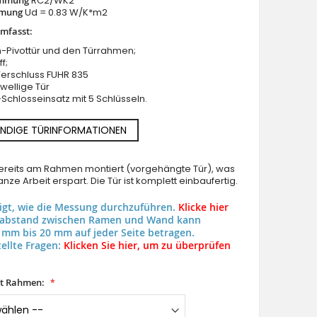
RC2/WK2
mung
Ud = 0.83 W/K*m2
umfasst:
-Pivottür und den Türrahmen;
f;
Verschluss FUHR 835
wellige Tür
Schlosseinsatz mit 5 Schlüsseln.
gelbe Premium-Aluminium-Schwenktür
NDIGE TÜRINFORMATIONEN
 bereits am Rahmen montiert (vorgehängte Tür), was
nze Arbeit erspart. Die Tür ist komplett einbaufertig.
eigt, wie die Messung durchzuführen.
Klicke hier
uabstand zwischen Ramen und Wand kann
 mm bis 20 mm auf jeder Seite betragen.
ellte Fragen:
Klicken Sie hier, um zu überprüfen
it Rahmen: