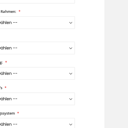
t Rahmen:
g:
fs
gssystem