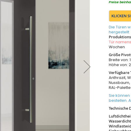
Preise beinha
KLICKEN S
Die Türen w
hergestellt
Produktionsz
Tür namen
Wochen
Größe Pivot
Breite von
Höhe von:
Verfügbare 
Anthrazit, W
Nussbaum, 
RAL-Palette
Sie können 
bestellen. 
Technische 
Luftdichthe
Wasserdicht
Windlastwi
Einbruchh