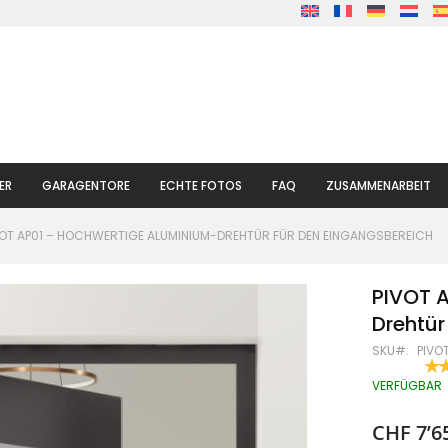
ER
GARAGENTORE
ECHTE FOTOS
FAQ
ZUSAMMENARBEIT
VOT AP01 – HOCHWERTIGE ALUMINIUM-DREHTÜR FÜR DEN EINGANGSBEREICH
PIVOT 
Drehtür
SKU
PIVO
BE
100
% O
VERFÜGBAR
CHF 7’6