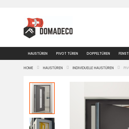
Zum
Inhalt
springen
HAUSTÜREN
PIVOT TÜREN
DOPPELTÜREN
FENST
HOME
HAUSTÜREN
INDIVIDUELLE HAUSTÜREN
PI
Zum
Ende
der
Bildgalerie
springen