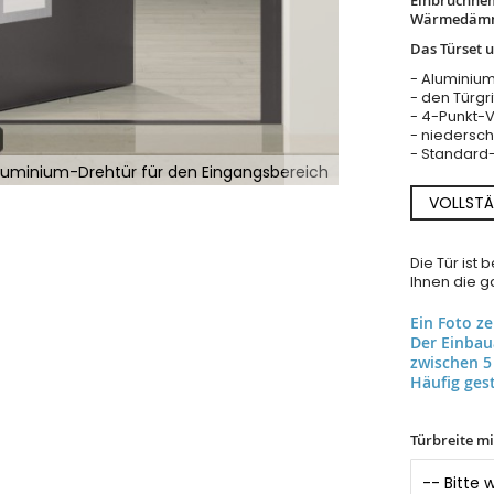
Wärmedäm
Das Türset 
- Aluminium
- den Türgrif
- 4-Punkt-
- niedersch
- Standard-
luminium-Drehtür für den Eingangsbereich
VOLLSTÄ
Die Tür ist
Ihnen die ga
Ein Foto z
Der Einba
zwischen 5
Häufig gest
Türbreite m