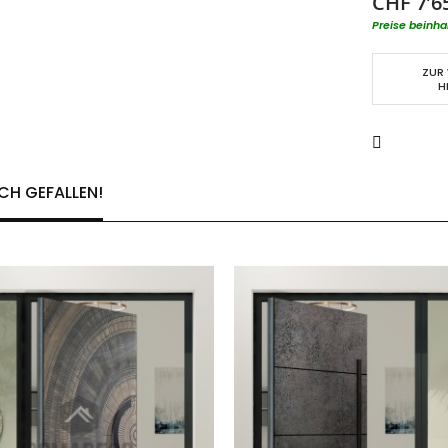
CHF 7’6
Preise beinha
ZUR
H
CH GEFALLEN!