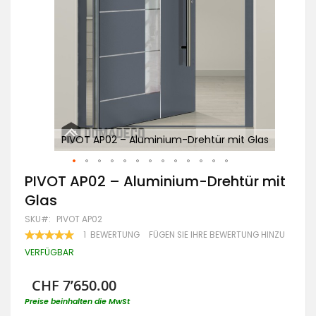
las
PIVOT AP02 – Aluminium-Drehtür mit Glas
Zum
PIVOT AP02 – Aluminium-Drehtür mit
Anfang
Glas
der
Bildgalerie
SKU
PIVOT AP02
springen
BEWERTUNG:
1
BEWERTUNG
FÜGEN SIE IHRE BEWERTUNG HINZU
100
100
% OF
VERFÜGBAR
CHF 7’650.00
Preise beinhalten die MwSt