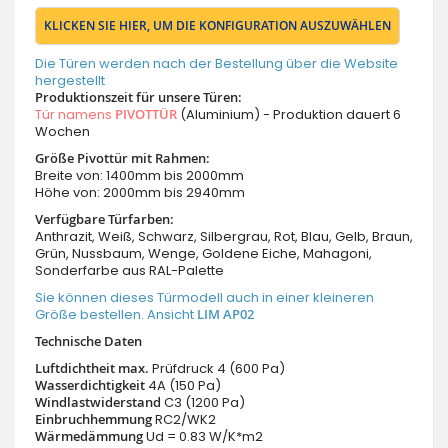
KLICKEN SIE HIER, UM DIE KONFIGURATION AUSZUWÄHLEN
Die Türen werden nach der Bestellung über die Website
hergestellt
Produktionszeit für unsere Türen:
Tür namens
PIVOTTÜR
(Aluminium) - Produktion dauert 6
Wochen
Größe Pivottür mit Rahmen:
Breite von: 1400mm bis 2000mm
Höhe von: 2000mm bis 2940mm
Verfügbare Türfarben:
Anthrazit, Weiß, Schwarz, Silbergrau, Rot, Blau, Gelb, Braun,
Grün, Nussbaum, Wenge, Goldene Eiche, Mahagoni,
Sonderfarbe aus RAL-Palette
Sie können dieses Türmodell auch in einer kleineren
Größe bestellen. Ansicht
LIM AP02
Technische Daten
Luftdichtheit max.
Prüfdruck 4 (600 Pa)
Wasserdichtigkeit
4A (150 Pa)
Windlastwiderstand
C3 (1200 Pa)
Einbruchhemmung
RC2/WK2
Wärmedämmung
Ud = 0.83 W/K*m2