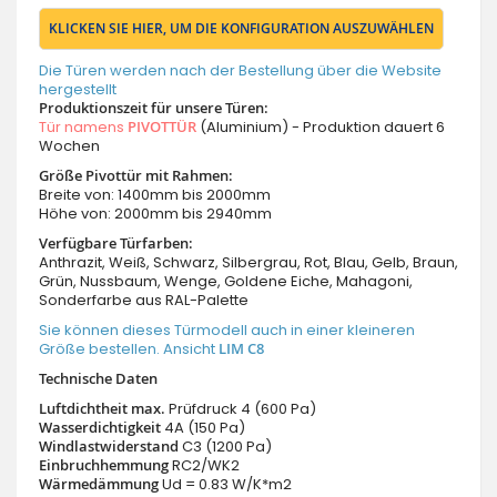
KLICKEN SIE HIER, UM DIE KONFIGURATION AUSZUWÄHLEN
Die Türen werden nach der Bestellung über die Website
hergestellt
Produktionszeit für unsere Türen:
Tür namens
PIVOTTÜR
(Aluminium) - Produktion dauert 6
Wochen
Größe Pivottür mit Rahmen:
Breite von: 1400mm bis 2000mm
Höhe von: 2000mm bis 2940mm
Verfügbare Türfarben:
Anthrazit, Weiß, Schwarz, Silbergrau, Rot, Blau, Gelb, Braun,
Grün, Nussbaum, Wenge, Goldene Eiche, Mahagoni,
Sonderfarbe aus RAL-Palette
Sie können dieses Türmodell auch in einer kleineren
Größe bestellen. Ansicht
LIM C8
Technische Daten
Luftdichtheit max.
Prüfdruck 4 (600 Pa)
Wasserdichtigkeit
4A (150 Pa)
Windlastwiderstand
C3 (1200 Pa)
Einbruchhemmung
RC2/WK2
Wärmedämmung
Ud = 0.83 W/K*m2