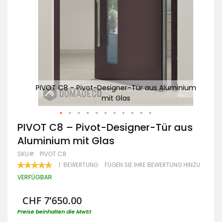
inium
PIVOT C8 – Pivot-Designer-Tür aus Aluminium
PI
mit Glas
Zum
PIVOT C8 – Pivot-Designer-Tür aus
Anfang
Aluminium mit Glas
der
Bildgalerie
SKU
PIVOT C8
springen
BEWERTUNG:
1
BEWERTUNG
FÜGEN SIE IHRE BEWERTUNG HINZU
100
100
% OF
VERFÜGBAR
CHF 7’650.00
Preise beinhalten die MwSt