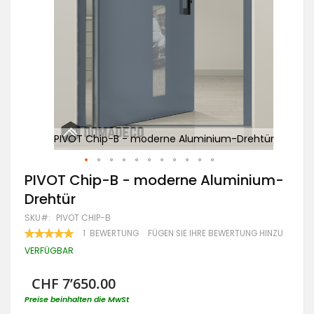
M
htür
PIVOT Chip-B - moderne Aluminium-Drehtür
Zum
PIVOT Chip-B - moderne Aluminium-
Anfang
Drehtür
der
Bildgalerie
SKU
PIVOT CHIP-B
springen
BEWERTUNG:
1
BEWERTUNG
FÜGEN SIE IHRE BEWERTUNG HINZU
100
100
% OF
VERFÜGBAR
CHF 7’650.00
Preise beinhalten die MwSt