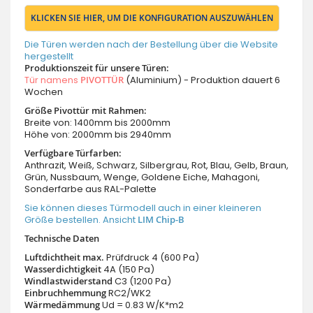
KLICKEN SIE HIER, UM DIE KONFIGURATION AUSZUWÄHLEN
Die Türen werden nach der Bestellung über die Website
hergestellt
Produktionszeit für unsere Türen:
Tür namens
PIVOTTÜR
(Aluminium) - Produktion dauert 6
Wochen
Größe Pivottür mit Rahmen:
Breite von: 1400mm bis 2000mm
Höhe von: 2000mm bis 2940mm
Verfügbare Türfarben:
Anthrazit, Weiß, Schwarz, Silbergrau, Rot, Blau, Gelb, Braun,
Grün, Nussbaum, Wenge, Goldene Eiche, Mahagoni,
Sonderfarbe aus RAL-Palette
Sie können dieses Türmodell auch in einer kleineren
Größe bestellen. Ansicht
LIM Chip-B
Technische Daten
Luftdichtheit max.
Prüfdruck 4 (600 Pa)
Wasserdichtigkeit
4A (150 Pa)
Windlastwiderstand
C3 (1200 Pa)
Einbruchhemmung
RC2/WK2
Wärmedämmung
Ud = 0.83 W/K*m2