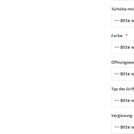
Türhöhe mi
Farbe:
Öffnungswe
Typ des Grif
Verglasung: