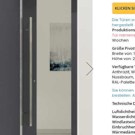
KLICKEN S
Die Türen w
hergestellt
Produktionsz
Tür namen
Wochen
Größe Pivot
Breite von
Höhe von:
Verfügbare 
Anthrazit, W
Nussbaum, 
RAL-Palette
Sie können 
bestellen. 
Technische 
Luftdichthe
Wasserdicht
Windlastwi
Einbruchh
Wärmedäm