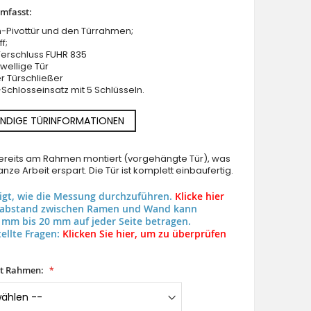
umfasst:
-Pivottür und den Türrahmen;
f;
Verschluss FUHR 835
wellige Tür
er Türschließer
Schlosseinsatz mit 5 Schlüsseln.
PIVOT Flet A - Haustür aus Aluminium
NDIGE TÜRINFORMATIONEN
 bereits am Rahmen montiert (vorgehängte Tür), was
nze Arbeit erspart. Die Tür ist komplett einbaufertig.
eigt, wie die Messung durchzuführen.
Klicke hier
uabstand zwischen Ramen und Wand kann
 mm bis 20 mm auf jeder Seite betragen.
ellte Fragen:
Klicken Sie hier, um zu überprüfen
it Rahmen: