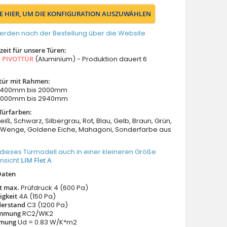
IE HIER, UM DIE KONFIGURATION AUSZUWÄHLEN
erden nach der Bestellung über die Website
eit für unsere Türen:
s
PIVOTTÜR
(Aluminium) - Produktion dauert 6
tür mit Rahmen:
: 1400mm bis 2000mm
 2000mm bis 2940mm
Türfarben:
eiß, Schwarz, Silbergrau, Rot, Blau, Gelb, Braun, Grün,
Wenge, Goldene Eiche, Mahagoni, Sonderfarbe aus
dieses Türmodell auch in einer kleineren Größe
Ansicht
LIM Flet A
Daten
it max.
Prüfdruck 4 (600 Pa)
igkeit
4A (150 Pa)
derstand
C3 (1200 Pa)
emmung
RC2/WK2
mung
Ud = 0.83 W/K*m2