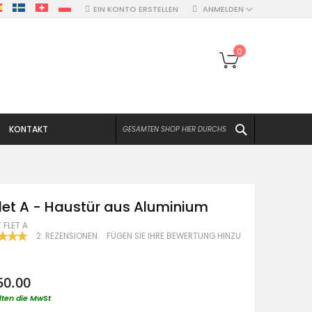
EIN KONTO ERSTELLEN
ANMELDEN
Mein Warenko
0
SUCHEN
KONTAKT
let A - Haustür aus Aluminium
 FLET A
ERTUNG:
2
REZENSIONEN
FÜGEN SIE IHRE BEWERTUNG HINZU
100
50.00
lten die MwSt