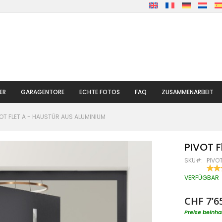
ER
GARAGENTORE
ECHTE FOTOS
FAQ
ZUSAMMENARBEIT
VOT FLET A - HAUSTÜR AUS ALUMINIUM
PIVOT F
SKU
PIVOT
BEW
100
% OF
VERFÜGBAR
CHF 7’6
Preise beinha