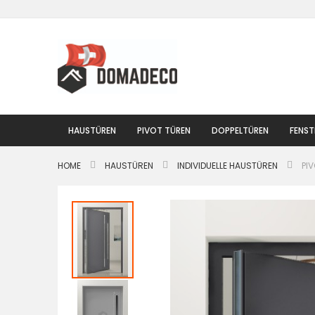
Zum
Inhalt
springen
HAUSTÜREN
PIVOT TÜREN
DOPPELTÜREN
FENST
HOME
HAUSTÜREN
INDIVIDUELLE HAUSTÜREN
PI
Zum
Ende
der
Bildgalerie
springen