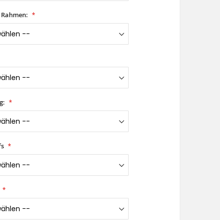
t Rahmen:
g:
fs