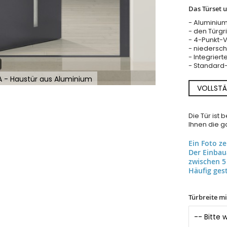
Das Türset 
- Aluminium
- den Türgrif
- 4-Punkt-
- niedersch
- Integriert
- Standard-
 A - Haustür aus Aluminium
VOLLSTÄ
Die Tür ist
Ihnen die ga
Ein Foto z
Der Einba
zwischen 5
Häufig gest
Türbreite m