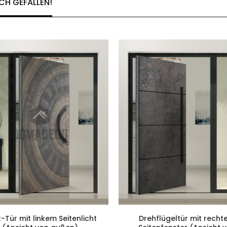
CH GEFALLEN!
t-Tür mit linkem Seitenlicht
Drehflügeltür mit rech