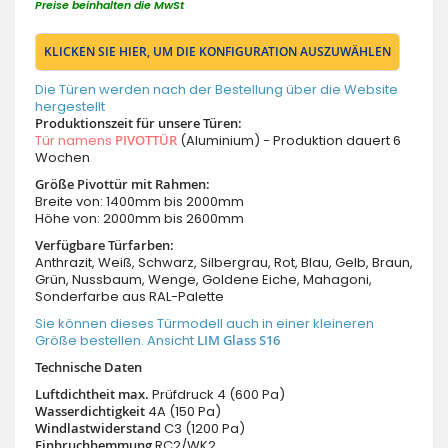
Preise beinhalten die MwSt
KLICKEN SIE HIER, UM DIE KONFIGURATION AUSZUWÄHLEN
Die Türen werden nach der Bestellung über die Website
hergestellt
Produktionszeit für unsere Türen:
Tür namens
PIVOTTÜR
(Aluminium) - Produktion dauert 6
Wochen
Größe Pivottür mit Rahmen:
Breite von: 1400mm bis 2000mm
Höhe von: 2000mm bis 2600mm
Verfügbare Türfarben:
Anthrazit, Weiß, Schwarz, Silbergrau, Rot, Blau, Gelb, Braun,
Grün, Nussbaum, Wenge, Goldene Eiche, Mahagoni,
Sonderfarbe aus RAL-Palette
Sie können dieses Türmodell auch in einer kleineren
Größe bestellen. Ansicht
LIM Glass S16
Technische Daten
Luftdichtheit max.
Prüfdruck 4 (600 Pa)
Wasserdichtigkeit
4A (150 Pa)
Windlastwiderstand
C3 (1200 Pa)
Einbruchhemmung
RC2/WK2