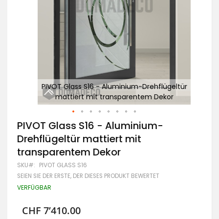
ltür
PIVOT Glass S16 - Aluminium-Drehflügeltür
mattiert mit transparentem Dekor
Zum
PIVOT Glass S16 - Aluminium-
Anfang
Drehflügeltür mattiert mit
der
Bildgalerie
transparentem Dekor
springen
SKU
PIVOT GLASS S16
SEIEN SIE DER ERSTE, DER DIESES PRODUKT BEWERTET
VERFÜGBAR
CHF 7’410.00