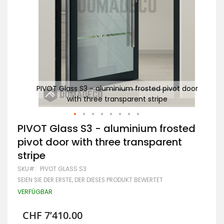
 door
PIVOT Glass S3 - aluminium frosted pivot door
PI
with three transparent stripe
Zum
PIVOT Glass S3 - aluminium frosted
Anfang
pivot door with three transparent
der
Bildgalerie
stripe
springen
SKU
PIVOT GLASS S3
SEIEN SIE DER ERSTE, DER DIESES PRODUKT BEWERTET
VERFÜGBAR
CHF 7’410.00