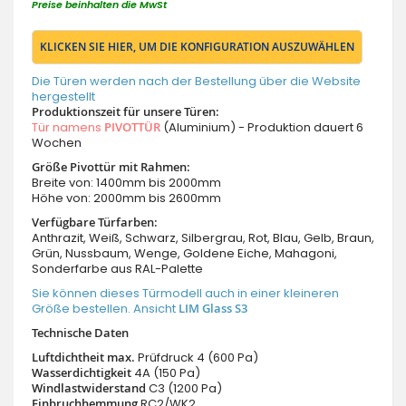
Preise beinhalten die MwSt
KLICKEN SIE HIER, UM DIE KONFIGURATION AUSZUWÄHLEN
Die Türen werden nach der Bestellung über die Website
hergestellt
Produktionszeit für unsere Türen:
Tür namens
PIVOTTÜR
(Aluminium) - Produktion dauert 6
Wochen
Größe Pivottür mit Rahmen:
Breite von: 1400mm bis 2000mm
Höhe von: 2000mm bis 2600mm
Verfügbare Türfarben:
Anthrazit, Weiß, Schwarz, Silbergrau, Rot, Blau, Gelb, Braun,
Grün, Nussbaum, Wenge, Goldene Eiche, Mahagoni,
Sonderfarbe aus RAL-Palette
Sie können dieses Türmodell auch in einer kleineren
Größe bestellen. Ansicht
LIM Glass S3
Technische Daten
Luftdichtheit max.
Prüfdruck 4 (600 Pa)
Wasserdichtigkeit
4A (150 Pa)
Windlastwiderstand
C3 (1200 Pa)
Einbruchhemmung
RC2/WK2