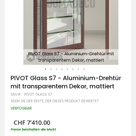
mit
PIVOT Glass S7 - Aluminium-Drehtür mit
transparentem Dekor, mattiert
Zum
PIVOT Glass S7 - Aluminium-Drehtür
Anfang
mit transparentem Dekor, mattiert
der
Bildgalerie
SKU
PIVOT GLASS S7
springen
SEIEN SIE DER ERSTE, DER DIESES PRODUKT BEWERTET
VERFÜGBAR
CHF 7’410.00
Preise beinhalten die MwSt