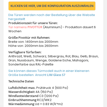
KLICKEN SIE HIER, UM DIE KONFIGURATION AUSZUWÄHLEN
Die Türen werden nach der Bestellung über die Website
hergestellt
Produktionszeit für unsere Türen:
Tür namens
PIVOTTÜR
(Aluminium) - Produktion dauert 6
Wochen
Größe Pivottür mit Rahmen:
Breite von: 1400mm bis 2000mm
Höhe von: 2000mm bis 2600mm
Verfügbare Türfarben:
Anthrazit, Weiß, Schwarz, Silbergrau, Rot, Blau, Gelb, Braun,
Grün, Nussbaum, Wenge, Goldene Eiche, Mahagoni,
Sonderfarbe aus RAL-Palette
Sie können dieses Türmodell auch in einer kleineren
Größe bestellen. Ansicht
LIM Glass S7
Technische Daten
Luftdichtheit max.
Prüfdruck 4 (600 Pa)
Wasserdichtigkeit
4A (150 Pa)
Windlastwiderstand
C3 (1200 Pa)
Einbruchhemmung
RC2/WK2
Wärmedämmung
Ud = 0.83 W/K*m2