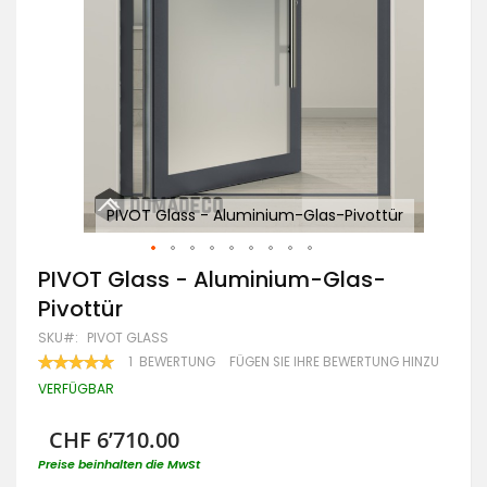
ür
PIVOT Glass - Aluminium-Glas-Pivottür
Zum
PIVOT Glass - Aluminium-Glas-
Anfang
Pivottür
der
Bildgalerie
SKU
PIVOT GLASS
springen
BEWERTUNG:
1
BEWERTUNG
FÜGEN SIE IHRE BEWERTUNG HINZU
100
100
% OF
VERFÜGBAR
CHF 6’710.00
Preise beinhalten die MwSt