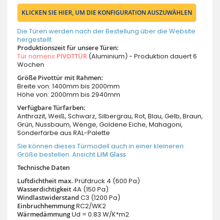
KLICKEN SIE HIER, UM DIE KONFIGURATION AUSZUWÄHLEN
Die Türen werden nach der Bestellung über die Website
hergestellt
Produktionszeit für unsere Türen:
Tür namens
PIVOTTÜR
(Aluminium) - Produktion dauert 6
Wochen
Größe Pivottür mit Rahmen:
Breite von: 1400mm bis 2000mm
Höhe von: 2000mm bis 2940mm
Verfügbare Türfarben:
Anthrazit, Weiß, Schwarz, Silbergrau, Rot, Blau, Gelb, Braun,
Grün, Nussbaum, Wenge, Goldene Eiche, Mahagoni,
Sonderfarbe aus RAL-Palette
Sie können dieses Türmodell auch in einer kleineren
Größe bestellen. Ansicht
LIM Glass
Technische Daten
Luftdichtheit max.
Prüfdruck 4 (600 Pa)
Wasserdichtigkeit
4A (150 Pa)
Windlastwiderstand
C3 (1200 Pa)
Einbruchhemmung
RC2/WK2
Wärmedämmung
Ud = 0.83 W/K*m2