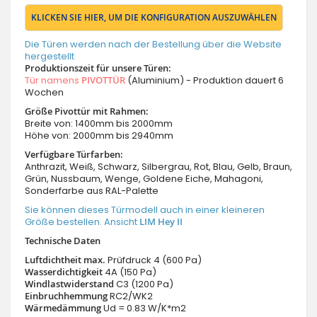
KLICKEN SIE HIER, UM DIE KONFIGURATION AUSZUWÄHLEN
Die Türen werden nach der Bestellung über die Website
hergestellt
Produktionszeit für unsere Türen:
Tür namens
PIVOTTÜR
(Aluminium) - Produktion dauert 6
Wochen
Größe Pivottür mit Rahmen:
Breite von: 1400mm bis 2000mm
Höhe von: 2000mm bis 2940mm
Verfügbare Türfarben:
Anthrazit, Weiß, Schwarz, Silbergrau, Rot, Blau, Gelb, Braun,
Grün, Nussbaum, Wenge, Goldene Eiche, Mahagoni,
Sonderfarbe aus RAL-Palette
Sie können dieses Türmodell auch in einer kleineren
Größe bestellen. Ansicht
LIM Hey II
Technische Daten
Luftdichtheit max.
Prüfdruck 4 (600 Pa)
Wasserdichtigkeit
4A (150 Pa)
Windlastwiderstand
C3 (1200 Pa)
Einbruchhemmung
RC2/WK2
Wärmedämmung
Ud = 0.83 W/K*m2