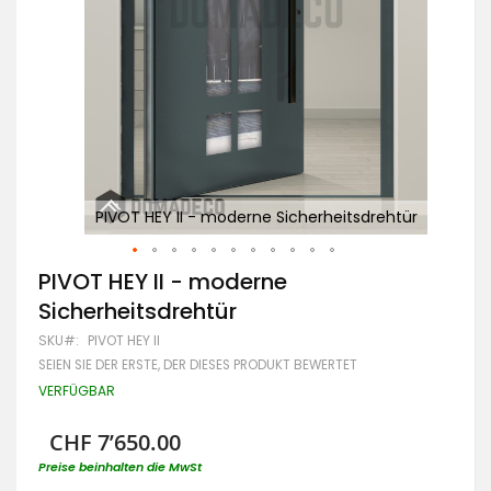
tür
PIVOT HEY II - moderne Sicherheitsdrehtür
Zum
PIVOT HEY II - moderne
Anfang
Sicherheitsdrehtür
der
Bildgalerie
SKU
PIVOT HEY II
springen
SEIEN SIE DER ERSTE, DER DIESES PRODUKT BEWERTET
VERFÜGBAR
CHF 7’650.00
Preise beinhalten die MwSt