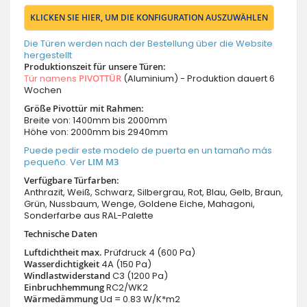
KLICKEN SIE HIER, UM DIE KONFIGURATION AUSZUWÄHLEN
Die Türen werden nach der Bestellung über die Website
hergestellt
Produktionszeit für unsere Türen:
Tür namens
PIVOTTÜR
(Aluminium) - Produktion dauert 6
Wochen
Größe Pivottür mit Rahmen:
Breite von: 1400mm bis 2000mm
Höhe von: 2000mm bis 2940mm
Puede pedir este modelo de puerta en un tamaño más
pequeño. Ver
LIM M3
Verfügbare Türfarben:
Anthrazit, Weiß, Schwarz, Silbergrau, Rot, Blau, Gelb, Braun,
Grün, Nussbaum, Wenge, Goldene Eiche, Mahagoni,
Sonderfarbe aus RAL-Palette
Technische Daten
Luftdichtheit max.
Prüfdruck 4 (600 Pa)
Wasserdichtigkeit
4A (150 Pa)
Windlastwiderstand
C3 (1200 Pa)
Einbruchhemmung
RC2/WK2
Wärmedämmung
Ud = 0.83 W/K*m2