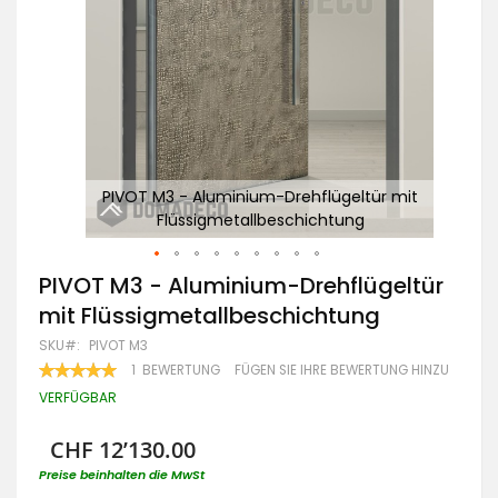
mit
PIVOT M3 - Aluminium-Drehflügeltür mit
Flüssigmetallbeschichtung
Zum
PIVOT M3 - Aluminium-Drehflügeltür
Anfang
mit Flüssigmetallbeschichtung
der
Bildgalerie
SKU
PIVOT M3
springen
BEWERTUNG:
1
BEWERTUNG
FÜGEN SIE IHRE BEWERTUNG HINZU
100
100
% OF
VERFÜGBAR
CHF 12’130.00
Preise beinhalten die MwSt