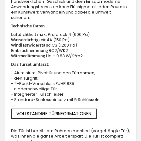
handwerklichem Geschick und dem Einsatz moderner
Anwendungstechniken kann Flüssigmetall jeden Raum in
ein Kunstwerk verwandeln und dabei die Umwelt
schonen.
Technische Daten
Luftdichtheit max.
Prüfdruck 4 (600 Pa)
Wasserdichtigkeit
4A (150 Pa)
Windlastwiderstand
C3 (1200 Pa)
Einbruchhemmung
RC2/WK2
Wärmedämmung
Ud = 0.83 W/K*m2
Das Türset umfasst:
- Aluminium-Pivottür und den Türrahmen;
- den Türgriff;
- 4-Punkt-Verschluss FUHR 835
- niederschwellige Tür
- Integrierter Türschließer
- Standard-Schlosseinsatz mit 5 Schlüsseln.
VOLLSTÄNDIGE TÜRINFORMATIONEN
Die Tür ist bereits am Rahmen montiert (vorgehängte Tür),
was Ihnen die ganze Arbeit erspart. Die Tür ist komplett