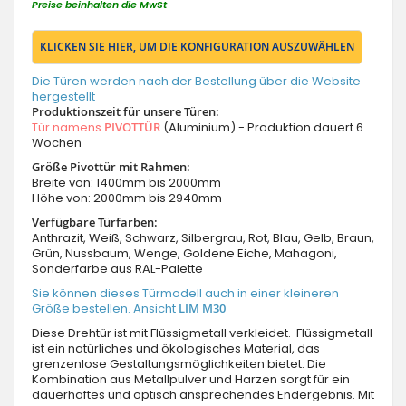
Preise beinhalten die MwSt
KLICKEN SIE HIER, UM DIE KONFIGURATION AUSZUWÄHLEN
Die Türen werden nach der Bestellung über die Website
hergestellt
Produktionszeit für unsere Türen:
Tür namens
PIVOTTÜR
(Aluminium) - Produktion dauert 6
Wochen
Größe Pivottür mit Rahmen:
Breite von: 1400mm bis 2000mm
Höhe von: 2000mm bis 2940mm
Verfügbare Türfarben:
Anthrazit, Weiß, Schwarz, Silbergrau, Rot, Blau, Gelb, Braun,
Grün, Nussbaum, Wenge, Goldene Eiche, Mahagoni,
Sonderfarbe aus RAL-Palette
Sie können dieses Türmodell auch in einer kleineren
Größe bestellen. Ansicht
LIM M30
Diese Drehtür ist mit Flüssigmetall verkleidet. Flüssigmetall
ist ein natürliches und ökologisches Material, das
grenzenlose Gestaltungsmöglichkeiten bietet. Die
Kombination aus Metallpulver und Harzen sorgt für ein
dauerhaftes und optisch ansprechendes Endergebnis. Mit