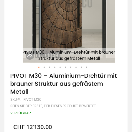
auner
PIVOT M30 – Aluminium-Drehtür mit brauner
A
Struktur aus gefrästem Metall
Zum
PIVOT M30 – Aluminium-Drehtür mit
Anfang
brauner Struktur aus gefrästem
der
Bildgalerie
Metall
springen
SKU
PIVOT M30
SEIEN SIE DER ERSTE, DER DIESES PRODUKT BEWERTET
VERFÜGBAR
CHF 12’130.00