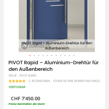
den
PIVOT Rapid – Aluminium-Drehtür für den
Außenbereich
Zum
PIVOT Rapid – Aluminium-Drehtür für
Anfang
den Außenbereich
der
Bildgalerie
SKU
PIVOT RAPID
springen
BEWERTUNG:
2
REZENSIONEN
FÜGEN SIE IHRE BEWERTUNG HINZU
100
100
% OF
VERFÜGBAR
CHF 7’450.00
Preise beinhalten die MwSt