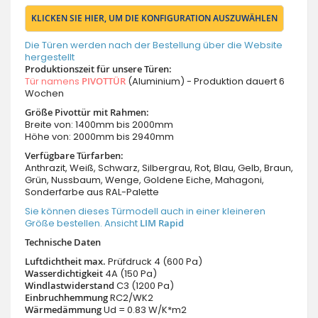
KLICKEN SIE HIER, UM DIE KONFIGURATION AUSZUWÄHLEN
Die Türen werden nach der Bestellung über die Website
hergestellt
Produktionszeit für unsere Türen:
Tür namens
PIVOTTÜR
(Aluminium) - Produktion dauert 6
Wochen
Größe Pivottür mit Rahmen:
Breite von: 1400mm bis 2000mm
Höhe von: 2000mm bis 2940mm
Verfügbare Türfarben:
Anthrazit, Weiß, Schwarz, Silbergrau, Rot, Blau, Gelb, Braun,
Grün, Nussbaum, Wenge, Goldene Eiche, Mahagoni,
Sonderfarbe aus RAL-Palette
Sie können dieses Türmodell auch in einer kleineren
Größe bestellen. Ansicht
LIM Rapid
Technische Daten
Luftdichtheit max.
Prüfdruck 4 (600 Pa)
Wasserdichtigkeit
4A (150 Pa)
Windlastwiderstand
C3 (1200 Pa)
Einbruchhemmung
RC2/WK2
Wärmedämmung
Ud = 0.83 W/K*m2