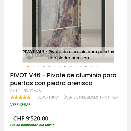
ertas
PIVOT V46 - Pivote de aluminio para puertas
con piedra arenisca
Zum
PIVOT V46 - Pivote de aluminio para
Anfang
puertas con piedra arenisca
der
Bildgalerie
SKU
PIVOT V46
springen
BEWERTUNG:
1
BEWERTUNG
FÜGEN SIE IHRE BEWERTUNG HINZU
100
100
% OF
VERFÜGBAR
CHF 9’520.00
Preise beinhalten die MwSt