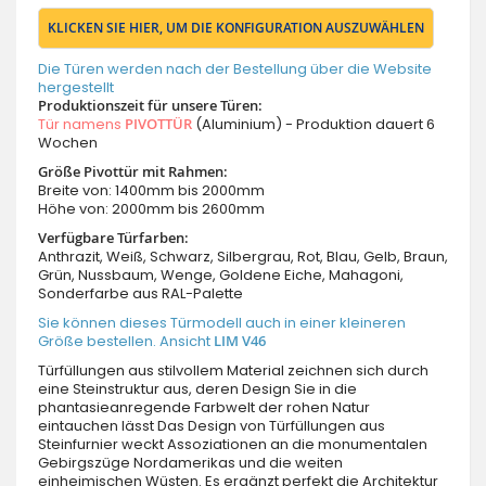
KLICKEN SIE HIER, UM DIE KONFIGURATION AUSZUWÄHLEN
Die Türen werden nach der Bestellung über die Website
hergestellt
Produktionszeit für unsere Türen:
Tür namens
PIVOTTÜR
(Aluminium) - Produktion dauert 6
Wochen
Größe Pivottür mit Rahmen:
Breite von: 1400mm bis 2000mm
Höhe von: 2000mm bis 2600mm
Verfügbare Türfarben:
Anthrazit, Weiß, Schwarz, Silbergrau, Rot, Blau, Gelb, Braun,
Grün, Nussbaum, Wenge, Goldene Eiche, Mahagoni,
Sonderfarbe aus RAL-Palette
Sie können dieses Türmodell auch in einer kleineren
Größe bestellen. Ansicht
LIM V46
Türfüllungen aus stilvollem Material zeichnen sich durch
eine Steinstruktur aus, deren Design Sie in die
phantasieanregende Farbwelt der rohen Natur
eintauchen lässt Das Design von Türfüllungen aus
Steinfurnier weckt Assoziationen an die monumentalen
Gebirgszüge Nordamerikas und die weiten
einheimischen Wüsten. Es ergänzt perfekt die Architektur