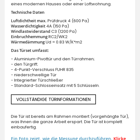
eines modernen Hauses oder einer Loftwohnung.
Technische Daten
Luftdichtheit max.
Prüfdruck 4 (600 Pa)
Wasserdichtigkeit
4A (150 Pa)
Windlastwiderstand
C3 (1200 Pa)
Einbruchhemmung
RC2/WK2
Wärmedämmung
Ud = 0.83 W/K*m2
Das Türset umfasst:
- Aluminium-Pivottür und den Türrahmen;
- den Türgriff;
- 4-Punkt-Verschluss FUHR 835
- niederschwellige Tür
- Integrierter Türschließer
- Standard-Schlosseinsatz mit 5 Schlüsseln.
VOLLSTÄNDIGE TÜRINFORMATIONEN
Die Tür ist bereits am Rahmen montiert (vorgehängte Tür),
was Ihnen die ganze Arbeit erspart. Die Tür ist komplett
einbaufertig.
Ein Foto zeigt, wie die Messung durchzuführen.
Klicke