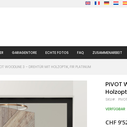
ER
GARAGENTORE
ECHTE FOTOS
FAQ
ZUSAMMENARBEIT
OT WOODLINE 3 – DREHTÜR MIT HOLZOPTIK, FIR PLATINUM
PIVOT W
Holzopt
SKU
PIVO
VERFÜGBAR
CHF 9’5