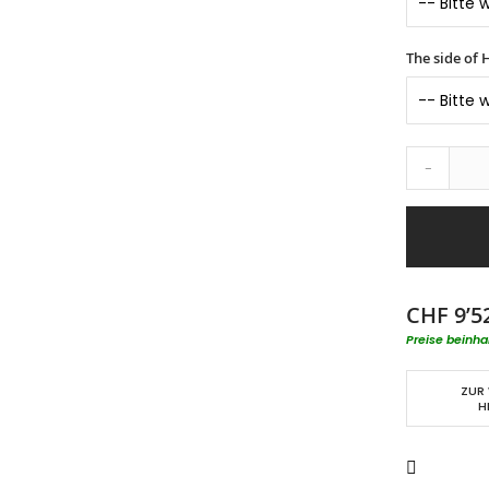
The side of
-
CHF 9’5
Preise beinha
ZUR
H