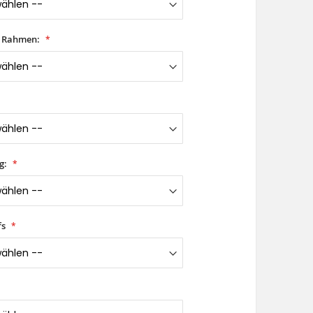
t Rahmen:
g:
fs