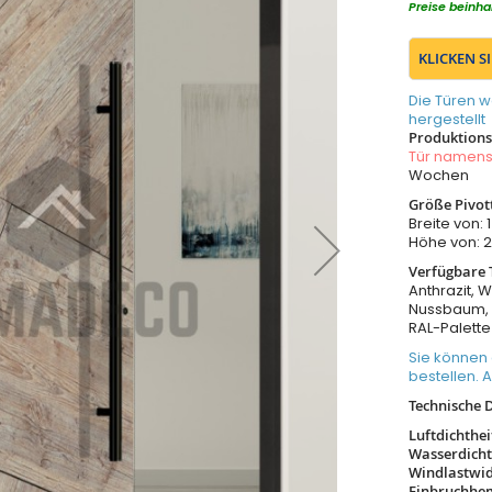
Preise beinha
KLICKEN S
Die Türen w
hergestellt
Produktionsz
Tür namen
Wochen
Größe Pivot
Breite von
Höhe von:
Verfügbare 
Anthrazit, W
Nussbaum, 
RAL-Palette
Sie können 
bestellen. 
Technische 
Luftdichthe
Wasserdicht
Windlastwi
Einbruchh