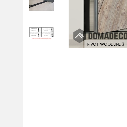
inum
PIVOT WOODLINE 3 – 
Zum
Anfang
der
Bildgalerie
springen