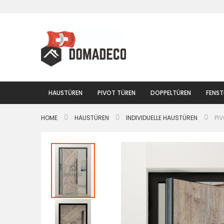
Zum
Inhalt
springen
HAUSTÜREN
PIVOT TÜREN
DOPPELTÜREN
FENST
HOME
HAUSTÜREN
INDIVIDUELLE HAUSTÜREN
PIV
Zum
Ende
der
Bildgalerie
springen