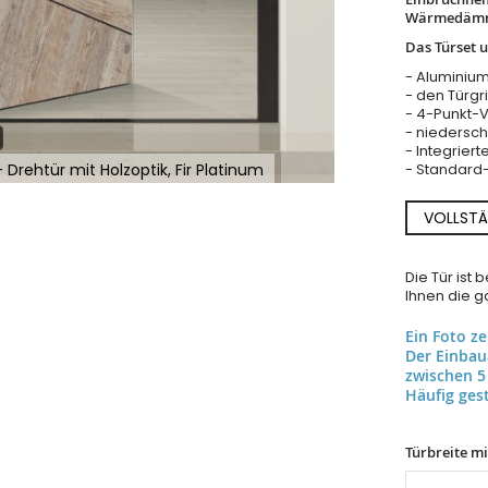
Wärmedäm
Das Türset 
- Aluminium
- den Türgrif
- 4-Punkt-
- niedersch
- Integriert
Drehtür mit Holzoptik, Fir Platinum
- Standard-
VOLLSTÄ
Die Tür ist
Ihnen die ga
Ein Foto z
Der Einba
zwischen 5
Häufig gest
Türbreite m