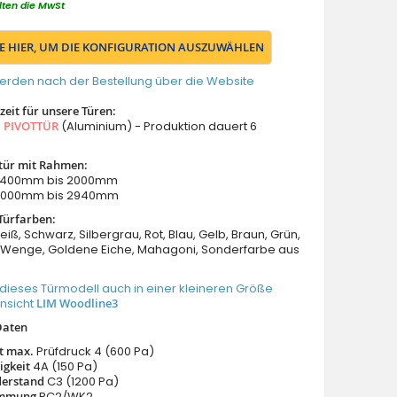
lten die MwSt
IE HIER, UM DIE KONFIGURATION AUSZUWÄHLEN
erden nach der Bestellung über die Website
eit für unsere Türen:
s
PIVOTTÜR
(Aluminium) - Produktion dauert 6
tür mit Rahmen:
: 1400mm bis 2000mm
 2000mm bis 2940mm
Türfarben:
eiß, Schwarz, Silbergrau, Rot, Blau, Gelb, Braun, Grün,
Wenge, Goldene Eiche, Mahagoni, Sonderfarbe aus
dieses Türmodell auch in einer kleineren Größe
Ansicht
LIM Woodline3
Daten
it max.
Prüfdruck 4 (600 Pa)
igkeit
4A (150 Pa)
derstand
C3 (1200 Pa)
emmung
RC2/WK2