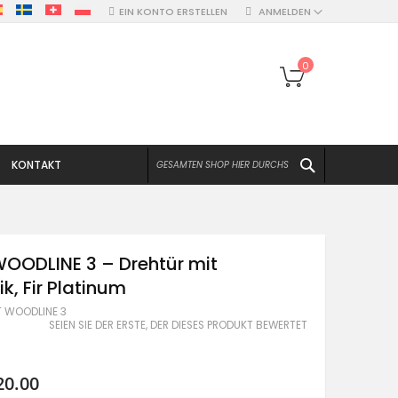
EIN KONTO ERSTELLEN
ANMELDEN
Mein Warenko
0
SUCHEN
KONTAKT
OODLINE 3 – Drehtür mit
ik, Fir Platinum
T WOODLINE 3
SEIEN SIE DER ERSTE, DER DIESES PRODUKT BEWERTET
20.00