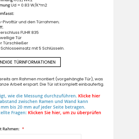
mung
Ud = 0.83 W/K*m2
umfasst:
-Pivottür und den Türrahmen;
f;
Verschluss FUHR 835
wellige Tür
er Türschließer
Schlosseinsatz mit 5 Schlüsseln.
PIVOT WOODLINE 3 – Drehtür mit Holzoptik, Fir Platin
NDIGE TÜRINFORMATIONEN
 bereits am Rahmen montiert (vorgehängte Tür), was
nze Arbeit erspart. Die Tür ist komplett einbaufertig.
eigt, wie die Messung durchzuführen.
Klicke hier
uabstand zwischen Ramen und Wand kann
 mm bis 20 mm auf jeder Seite betragen.
ellte Fragen:
Klicken Sie hier, um zu überprüfen
it Rahmen: