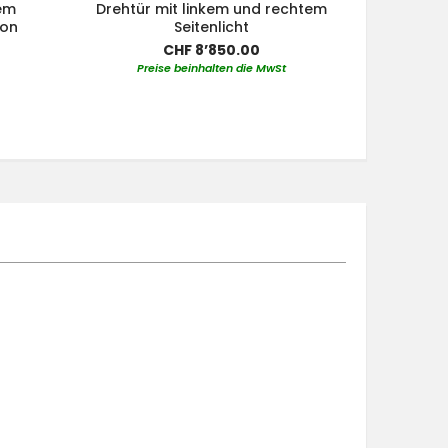
tem
Drehtür mit linkem und rechtem
von
Seitenlicht
CHF 8’850.00
Preise beinhalten die MwSt