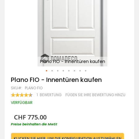
Plano FIO - Innentüren kaufen
Zum
Plano FIO - Innentüren kaufen
Anfang
SKU
PLANO FIO
der
Bildgalerie
BEWERTUNG:
1
BEWERTUNG
FÜGEN SIE IHRE BEWERTUNG HINZU
90
100
springen
% OF
VERFÜGBAR
CHF 775.00
Preise beinhalten die MwSt
KLICKEN SIE HIER, UM DIE KONFIGURATION AUSZUWÄHLEN