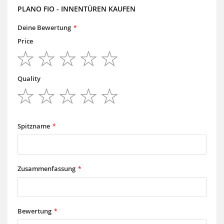
PLANO FIO - INNENTÜREN KAUFEN
Deine Bewertung
Price
1
2
3
4
5
star
stars
stars
stars
stars
Quality
1
2
3
4
5
star
stars
stars
stars
stars
Spitzname
Zusammenfassung
Bewertung