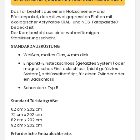
Das Tor besteht aus einem Holzschienen- und
Pfostenpaket, das mit zwei gepressten Platten mit
ökologischer Acrylfarbe (RAL- und NCS-Farbpalette)
bedeckt ist.
Der Kern besteht aus einer wabenförmigen
Stabilisierungsschicht.
STANDARDAUSRÜSTUNG
Weißes, mattes Glas, 4 mm dick
Einpunkt-Einsteckschloss (gefälztes System) oder
magnetisches Einsteckschloss (nicht gefälztes
System), schlüsselbetätigt, für einen Zylinder oder
ein Badschloss
Scharniere: Typ B
Standard-Türblattgröße:
62 cm x 202 cm
72 cm x 202 cm
82 cm x 202 cm
92 cm x 202 cm
Erforderliche Einbaulochbreite: