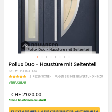
Pollux Duo - Haustüre mit Seitenteil
Zum
Pollux Duo - Haustüre mit Seitenteil
Anfang
SKU
POLLUX DUO
der
Bildgalerie
BEWERTUNG:
2
REZENSIONEN
FÜGEN SIE IHRE BEWERTUNG HINZU
100
100
springen
% OF
VERFÜGBAR
CHF 2’020.00
Preise beinhalten die MwSt
KLICKEN SIE HIER, UM DIE KONFIGURATION AUSZUWÄHLEN