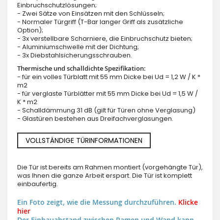
Einbruchschutzlösungen;
- Zwei Sätze von Einsätzen mit den Schlüsseln;
- Normaler Türgriff (T-Bar langer Griff als zusätzliche
Option);
- 3x verstellbare Scharniere, die Einbruchschutz bieten;
- Aluminiumschwelle mit der Dichtung;
- 3x Diebstahlsicherungsschrauben.
Thermische und schalldichte Spezifikation:
- für ein volles Türblatt mit 55 mm Dicke bei Ud = 1,2 W / K *
m2
- für verglaste Türblätter mit 55 mm Dicke bei Ud = 1,5 W /
K * m2
- Schalldämmung 31 dB (gilt für Türen ohne Verglasung)
- Glastüren bestehen aus Dreifachverglasungen.
VOLLSTÄNDIGE TÜRINFORMATIONEN
Die Tür ist bereits am Rahmen montiert (vorgehängte Tür),
was Ihnen die ganze Arbeit erspart. Die Tür ist komplett
einbaufertig.
Ein Foto zeigt, wie die Messung durchzuführen.
Klicke
hier
Der Einbauabstand zwischen Ramen und Wand kann