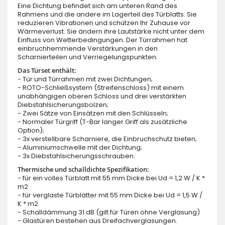
Eine Dichtung befindet sich am unteren Rand des
Rahmens und die andere im Lagerteil des Türblatts. Sie
reduzieren Vibrationen und schützen Ihr Zuhause vor
Wärmeverlust. Sie ändern ihre Lautstärke nicht unter dem
Einfluss von Wetterbedingungen. Der Türrahmen hat
einbruchhemmende Verstärkungen in den
Scharnierteilen und Verriegelungspunkten.
Das Türset enthält:
- Tür und Türrahmen mit zwei Dichtungen;
- ROTO-Schließsystem (Streifenschloss) mit einem
unabhängigen oberen Schloss und drei verstärkten
Diebstahlsicherungsbolzen;
- Zwei Sätze von Einsätzen mit den Schlüsseln;
- Normaler Türgriff (T-Bar langer Griff als zusätzliche
Option);
- 3x verstellbare Scharniere, die Einbruchschutz bieten;
- Aluminiumschwelle mit der Dichtung;
- 3x Diebstahlsicherungsschrauben.
Thermische und schalldichte Spezifikation:
- für ein volles Türblatt mit 55 mm Dicke bei Ud = 1,2 W / K *
m2
- für verglaste Türblätter mit 55 mm Dicke bei Ud = 1,5 W /
K * m2
- Schalldämmung 31 dB (gilt für Türen ohne Verglasung)
- Glastüren bestehen aus Dreifachverglasungen.