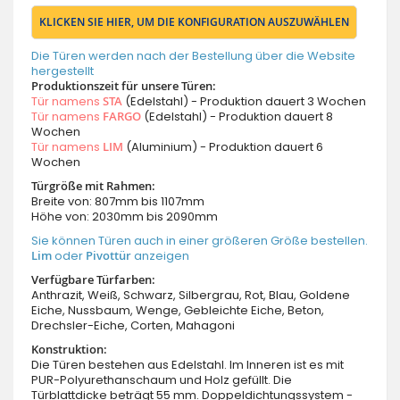
KLICKEN SIE HIER, UM DIE KONFIGURATION AUSZUWÄHLEN
Die Türen werden nach der Bestellung über die Website
hergestellt
Produktionszeit für unsere Türen:
Tür namens
STA
(Edelstahl) - Produktion dauert 3 Wochen
Tür namens
FARGO
(Edelstahl) - Produktion dauert 8
Wochen
Tür namens
LIM
(Aluminium) - Produktion dauert 6
Wochen
Türgröße mit Rahmen:
Breite von: 807mm bis 1107mm
Höhe von: 2030mm bis 2090mm
Sie können Türen auch in einer größeren Größe bestellen.
Lim
oder
Pivottür
anzeigen
Verfügbare Türfarben:
Anthrazit, Weiß, Schwarz, Silbergrau, Rot, Blau, Goldene
Eiche, Nussbaum, Wenge, Gebleichte Eiche, Beton,
Drechsler-Eiche, Corten, Mahagoni
Konstruktion:
Die Türen bestehen aus Edelstahl. Im Inneren ist es mit
PUR-Polyurethanschaum und Holz gefüllt. Die
Türblattdicke beträgt 55 mm. Doppeldichtungssystem -