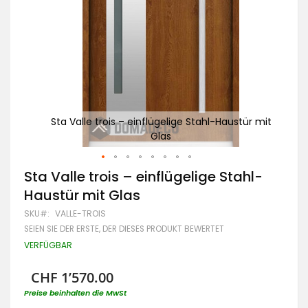
ür mit
Sta Valle trois – einflügelige Stahl-Haustür mit
St
Glas
Zum
Sta Valle trois – einflügelige Stahl-
Anfang
Haustür mit Glas
der
Bildgalerie
SKU
VALLE-TROIS
springen
SEIEN SIE DER ERSTE, DER DIESES PRODUKT BEWERTET
VERFÜGBAR
CHF 1’570.00
Preise beinhalten die MwSt