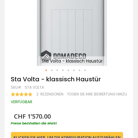
Sta Volta - klassisch Haustür
Zum
Sta Volta - klassisch Haustür
Anfang
SKU
STA VOLTA
der
Bildgalerie
BEWERTUNG:
2
REZENSIONEN
FÜGEN SIE IHRE BEWERTUNG HINZU
100
100
springen
% OF
VERFÜGBAR
CHF 1’570.00
Preise beinhalten die MwSt
KLICKEN SIE HIER, UM DIE KONFIGURATION AUSZUWÄHLEN