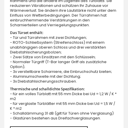
Rahmens und die andere im Lagerteil des Türblatts. Sie
reduzieren Vibrationen und schützen Ihr Zuhause vor
Wärmeverlust. Sie ändern ihre Lautstärke nicht unter dem
Einfluss von Wetterbedingungen. Der Türrahmen hat
einbruchhemmende Verstärkungen in den
Scharnierteilen und Verriegelungspunkten.
Das Türset enthält:
- Tür und Türrahmen mit zwei Dichtungen;
- ROTO-Schließsystem (Streifenschloss) mit einem
unabhängigen oberen Schloss und drei verstärkten
Diebstahlsicherungsbolzen;
- Zwei Sätze von Einsätzen mit den Schlüsseln;
- Normaler Türgriff (T-Bar langer Griff als zusätzliche
Option);
- 3x verstellbare Scharniere, die Einbruchschutz bieten;
- Aluminiumschwelle mit der Dichtung;
- 3x Diebstahlsicherungsschrauben.
Thermische und schalldichte Spezifikation:
- für ein volles Türblatt mit 55 mm Dicke bei Ud = 1,2 W / K *
m2
- für verglaste Türblätter mit 55 mm Dicke bei Ud = 1,5 W /
K * m2
- Schalldämmung 31 dB (gilt für Türen ohne Verglasung)
- Glastüren bestehen aus Dreifachverglasungen.