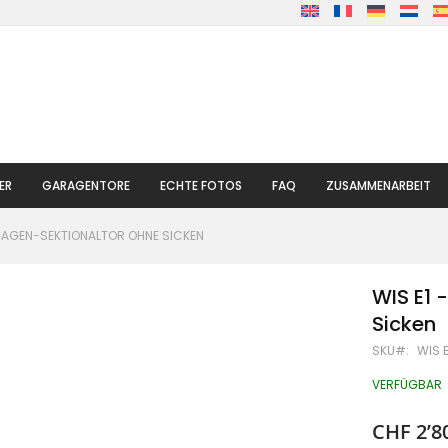
ER
GARAGENTORE
ECHTE FOTOS
FAQ
ZUSAMMENARBEIT
ARAGEN-SEKTIONALTOR OHNE SICKEN
WIS E1 
Sicken
SKU
WIS 
VERFÜGBAR
CHF 2’8