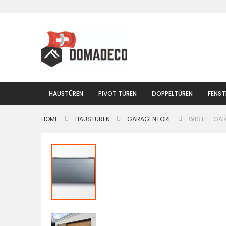
Zum
Inhalt
springen
HAUSTÜREN
PIVOT TÜREN
DOPPELTÜREN
FENST
HOME
HAUSTÜREN
GARAGENTORE
WIS E1 - G
Zum
Ende
der
Bildgalerie
springen