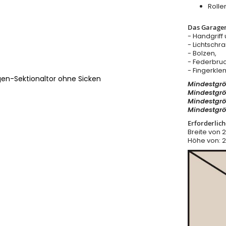
Rolle
Das Garagen
- Handgriff
- Lichtschr
- Bolzen,
- Federbru
- Fingerkl
gen-Sektionaltor ohne Sicken
Mindestgröß
Mindestgröß
Mindestgr
Mindestgr
Erforderlic
Breite von
Höhe von: