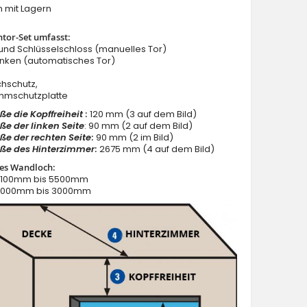
n mit Lagern
tor-Set umfasst:
 und Schlüsselschloss (manuelles Tor)
anken (automatisches Tor)
chschutz,
emmschutzplatte
WIS E1 - Garagen-Sektionaltor ohne Sicken
e die Kopffreiheit
:
120 mm (3 auf dem Bild)
e der linken Seite
: 90 mm (2 auf dem Bild)
öße
der rechten Seite
:
90 mm (2 im Bild)
öße
des Hinterzimmer
:
2675 mm (4 auf dem Bild)
hes Wandloch:
 2100mm bis 5500mm
 2000mm bis 3000mm