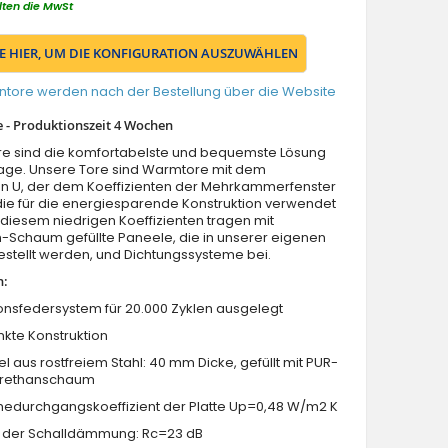
lten die MwSt
IE HIER, UM DIE KONFIGURATION AUSZUWÄHLEN
ntore werden nach der Bestellung über die Website
 - Produktionszeit 4 Wochen
ore sind die komfortabelste und bequemste Lösung
rage. Unsere Tore sind Warmtore mit dem
en U, der dem Koeffizienten der Mehrkammerfenster
, die für die energiesparende Konstruktion verwendet
diesem niedrigen Koeffizienten tragen mit
-Schaum gefüllte Paneele, die in unserer eigenen
estellt werden, und Dichtungssysteme bei.
n:
onsfedersystem für 20.000 Zyklen ausgelegt
nkte Konstruktion
l aus rostfreiem Stahl: 40 mm Dicke, gefüllt mit PUR-
urethanschaum
edurchgangskoeffizient der Platte Up=0,48 W/m2 K
x der Schalldämmung: Rc=23 dB