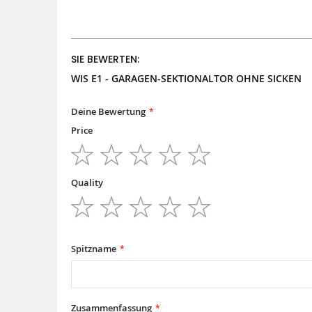
SIE BEWERTEN:
WIS E1 - GARAGEN-SEKTIONALTOR OHNE SICKEN
Deine Bewertung
Price
1
2
3
4
5
star
stars
stars
stars
stars
Quality
1
2
3
4
5
star
stars
stars
stars
stars
Spitzname
Zusammenfassung