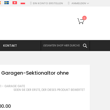
EIN KONTO ERSTELLEN
ANMELDEN
Mein Warenko
0
SUCHEN
KONTAKT
- Garagen-Sektionaltor ohne
E1 - GARAGE GATE
SEIEN SIE DER ERSTE, DER DIESES PRODUKT BEWERTET
00.00