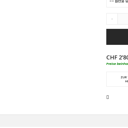
-
CHF 2’8
Preise beinha
ZUR
H