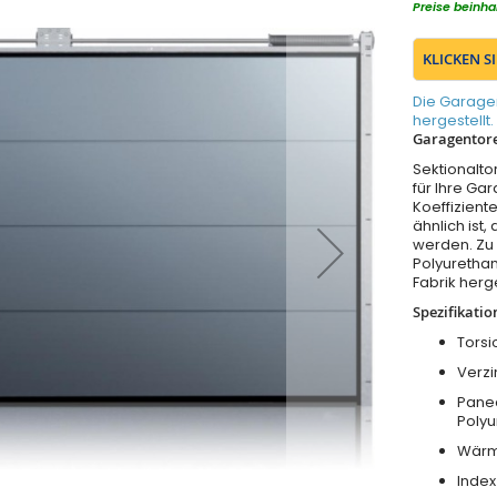
Preise beinha
KLICKEN S
Die Garage
hergestellt.
Garagentore
Sektionalt
für Ihre Ga
Koeffizient
ähnlich ist
werden. Zu 
Polyurethan
Fabrik herg
Spezifikatio
Torsi
Verzi
Panee
Poly
Wärm
Inde