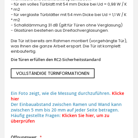
- für ein volles Türblatt mit 54 mm Dicke bei Ud = 0,98 W / K
* m2
- für verglaste Türblätter mit 54 mm Dicke bei Ud = 1,1 W / K
* m2
- Schalldämmung 31 dB (gilt für Türen ohne Verglasung)
- Glastüren bestehen aus Dreifachverglasungen.
Die Tür ist bereits am Rahmen montiert (vorgehängte Tür),
was Ihnen die ganze Arbeit erspart. Die Tür ist komplett
einbaufertig.
Die Türen erfüllen den RC2-Sicherheitsstandard
VOLLSTÄNDIGE TÜRINFORMATIONEN
Ein Foto zeigt, wie die Messung durchzuführen.
Klicke
hier
Der Einbauabstand zwischen Ramen und Wand kann
zwischen 5 mm bis 20 mm auf jeder Seite betragen.
Häufig gestellte Fragen:
Klicken Sie hier, um zu
überprüfen
Öffnungsweg: