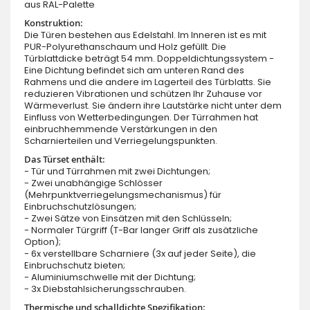
aus RAL-Palette
Konstruktion:
Die Türen bestehen aus Edelstahl. Im Inneren ist es mit
PUR-Polyurethanschaum und Holz gefüllt. Die
Türblattdicke beträgt 54 mm. Doppeldichtungssystem -
Eine Dichtung befindet sich am unteren Rand des
Rahmens und die andere im Lagerteil des Türblatts. Sie
reduzieren Vibrationen und schützen Ihr Zuhause vor
Wärmeverlust. Sie ändern ihre Lautstärke nicht unter dem
Einfluss von Wetterbedingungen. Der Türrahmen hat
einbruchhemmende Verstärkungen in den
Scharnierteilen und Verriegelungspunkten.
Das Türset enthält:
- Tür und Türrahmen mit zwei Dichtungen;
- Zwei unabhängige Schlösser
(Mehrpunktverriegelungsmechanismus) für
Einbruchschutzlösungen;
- Zwei Sätze von Einsätzen mit den Schlüsseln;
- Normaler Türgriff (T-Bar langer Griff als zusätzliche
Option);
- 6x verstellbare Scharniere (3x auf jeder Seite), die
Einbruchschutz bieten;
- Aluminiumschwelle mit der Dichtung;
- 3x Diebstahlsicherungsschrauben.
Thermische und schalldichte Spezifikation: