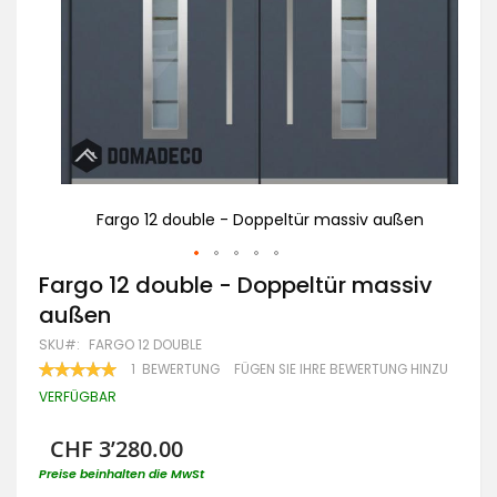
ßen
Fargo 12 double - Doppeltür massiv außen
Zum
Fargo 12 double - Doppeltür massiv
Anfang
außen
der
Bildgalerie
SKU
FARGO 12 DOUBLE
springen
BEWERTUNG:
1
BEWERTUNG
FÜGEN SIE IHRE BEWERTUNG HINZU
100
100
% OF
VERFÜGBAR
CHF 3’280.00
Preise beinhalten die MwSt