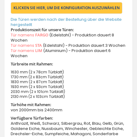
KLICKEN SIE HIER, UM DIE KONFIGURATION AUSZUWÄHLEN
Die Türen werden nach der Bestellung über die Website
hergestellt
Produktionszeit für unsere Türen:
Tür namens
FARGO
(Edelstahl) - Produktion dauert 8
Wochen
Tür namens
STA
(Edelstahl) - Produktion dauert 3 Wochen
Tür namens
LIM
(Aluminium) - Produktion dauert 6
Wochen
Türbreite mit Rahmen:
1630 mm (2 x 78cm Türblatt)
1730 mm (2 x 83cm Türblatt)
1830 mm (2 x 87cm Türblatt)
1930 mm (2 x 93cm Türblatt)
2030 mm (2 x 101cm Türblatt)
2130 mm (2 x 103cm Türblatt)
Türhöhe mit Rahmen:
von 2000mm bis 2400mm
Verfügbare Türfarben:
Anthrazit, Weiß, Schwarz, Silbergrau, Rot, Blau, Gelb, Grün,
Goldene Eiche, Nussbaum, Winchester, Gebleichte Eiche,
Drechsler-Eiche, Sumpfeiche, Mahagoni, Sonderfarbe