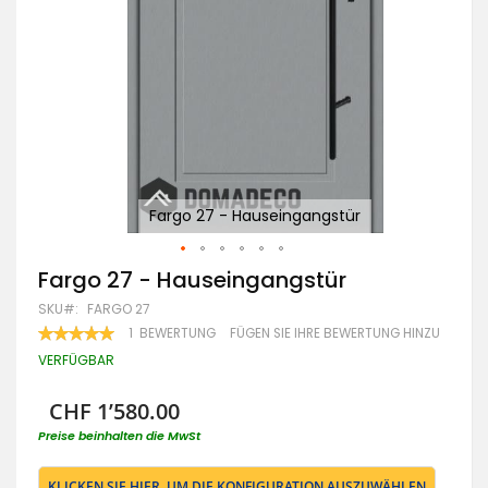
Fargo 27 - Hauseingangstür
Zum
Fargo 27 - Hauseingangstür
Anfang
SKU
FARGO 27
der
Bildgalerie
BEWERTUNG:
1
BEWERTUNG
FÜGEN SIE IHRE BEWERTUNG HINZU
100
100
springen
% OF
VERFÜGBAR
CHF 1’580.00
Preise beinhalten die MwSt
KLICKEN SIE HIER, UM DIE KONFIGURATION AUSZUWÄHLEN