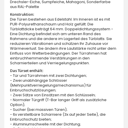
Drechsler-Eiche, Sumpfeiche, Mahagoni, Sonderfarbe
aus RAL-Palette
Konstruktion:
Die Türen bestehen aus Edelstahl. Im Inneren ist es mit
PUR-Polyurethanschaum und Holz gefüllt. Die
Türblattdicke beträgt 64 mm. Doppeldichtungssystem -
Eine Dichtung befindet sich am unteren Rand des
Rahmens und die andere im Lagerteil des Türblatts. Sie
reduzieren Vibrationen und schützen Ihr Zuhause vor
Wärmeverlust. Sie ändern ihre Lautstärke nicht unter dem
Einfluss von Wetterbedingungen. Der Türrahmen hat
einbruchhemmende Verstärkungen in den
Scharnierteilen und Verriegelungspunkten.
Das Türset enthält:
- Tür und Türrahmen mit zwei Dichtungen;
- Zwei unabhängige Schlösser
(Mehrpunktverriegelungsmechanismus) für
Einbruchschutzlösungen;
- Zwei Sätze von Einsätzen mit den Schlüsseln;
- Normaler Türgriff (T-Bar langer Griff als zusätzliche
Option);
- Sucher (bei massiven Türen);
- 6x verstellbare Scharniere (3x auf jeder Seite), die
Einbruchschutz bieten;
- Aluminiumschwelle mit der Dichtung;