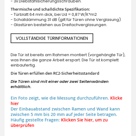
- 3x Diebstahlsicherungsschrauben.
Thermische und schalldichte Spezifikation:
- Türblatt 64 mm dick, bei Ud = 0,87 W/K*m2
- Schalldämmung 31 dB (gilt für Türen ohne Verglasung)
- Glastüren bestehen aus Dreifachverglasungen.
VOLLSTÄNDIGE TÜRINFORMATIONEN
Die Tür ist bereits am Rahmen montiert (vorgehängte Tür),
was Ihnen die ganze Arbeit erspart. Die Tür ist komplett
einbaufertig.
Die Türen erfüllen den RC2-Sicherheitsstandard
Die Türen sind mit einer oder zwei Seitenwänden
erhältlich.
Ein Foto zeigt, wie die Messung durchzuführen.
Klicke
hier
Der Einbauabstand zwischen Ramen und Wand kann
zwischen 5 mm bis 20 mm auf jeder Seite betragen.
Häufig gestellte Fragen:
Klicken Sie hier, um zu
überprüfen