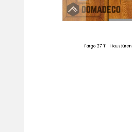
nteilen
Fargo 27 T - Haustüren 
Zum
Anfang
der
Bildgalerie
springen