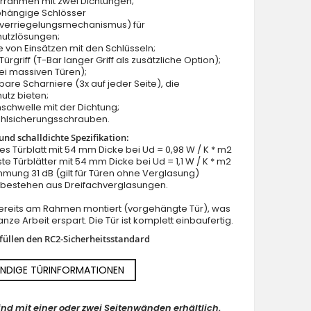
ürrahmen mit zwei Dichtungen;
bhängige Schlösser
verriegelungsmechanismus) für
hutzlösungen;
e von Einsätzen mit den Schlüsseln;
ürgriff (T-Bar langer Griff als zusätzliche Option);
ei massiven Türen);
lbare Scharniere (3x auf jeder Seite), die
utz bieten;
schwelle mit der Dichtung;
ahlsicherungsschrauben.
nd schalldichte Spezifikation:
lles Türblatt mit 54 mm Dicke bei Ud = 0,98 W / K * m2
ste Türblätter mit 54 mm Dicke bei Ud = 1,1 W / K * m2
mung 31 dB (gilt für Türen ohne Verglasung)
n bestehen aus Dreifachverglasungen.
 bereits am Rahmen montiert (vorgehängte Tür), was
nze Arbeit erspart. Die Tür ist komplett einbaufertig.
rfüllen den RC2-Sicherheitsstandard
NDIGE TÜRINFORMATIONEN
ind mit einer oder zwei Seitenwänden erhältlich.