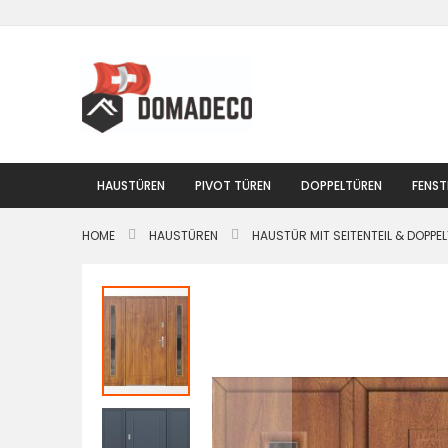
Zum
Inhalt
springen
HAUSTÜREN
PIVOT TÜREN
DOPPELTÜREN
FENST
HOME
HAUSTÜREN
HAUSTÜR MIT SEITENTEIL & DOPPE
Zum
Ende
der
Bildgalerie
springen