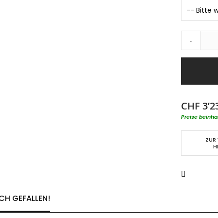
-
CHF 3’2
Preise beinha
ZUR
H
CH GEFALLEN!