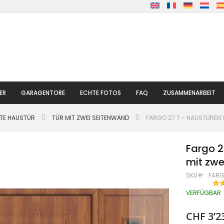
ER
GARAGENTORE
ECHTE FOTOS
FAQ
ZUSAMMENARBEIT
LTE HAUSTÜR
TÜR MIT ZWEI SEITENWAND
FARGO 27 T - HAUSTÜREN S
Fargo 2
mit zwe
SKU
FARG
BE
100
% O
VERFÜGBAR
CHF 3’2