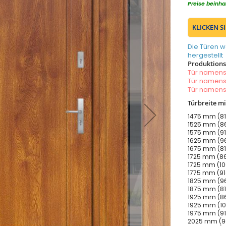
Preise beinha
KLICKEN S
Die Türen w
hergestellt
Produktionsz
Tür namen
Tür namen
Tür namen
Türbreite m
1475 mm (81
1525 mm (86
1575 mm (91
1625 mm (96
1675 mm (81
1725 mm (86
1725 mm (10
1775 mm (91
1825 mm (96
1875 mm (81
1925 mm (86
1925 mm (10
1975 mm (91
2025 mm (96