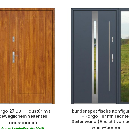
rgo 27 DB - Haustür mit
kundenspezifische Konfigu
beweglichem Seitenteil
- Fargo Tür mit rechte
Seitenwand (Ansicht von 
CHF 2’040.00
CHF 2’500.00
Preise beinhalten die MwSt