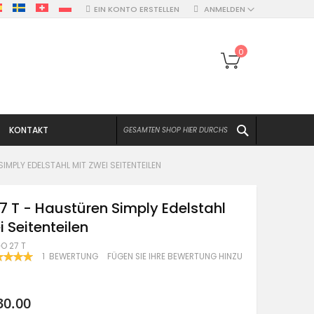
EIN KONTO ERSTELLEN
ANMELDEN
Mein Warenko
0
SUCHEN
KONTAKT
IMPLY EDELSTAHL MIT ZWEI SEITENTEILEN
7 T - Haustüren Simply Edelstahl
i Seitenteilen
O 27 T
WERTUNG:
1
BEWERTUNG
FÜGEN SIE IHRE BEWERTUNG HINZU
100
F
30.00