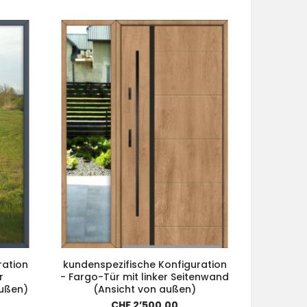
ration
kundenspezifische Konfiguration
kundensp
r
- Fargo-Tür mit linker Seitenwand
- Far
außen)
(Ansicht von außen)
CHF 2’500.00
Pre