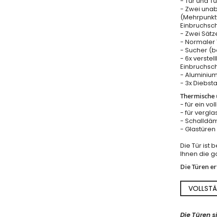
- Tür und T
- Zwei una
(Mehrpunkt
Einbruchsc
- Zwei Sätz
- Normaler T
- Sucher (b
- 6x verstel
Einbruchsch
- Aluminium
- 3x Diebst
Thermische u
- für ein vo
- für vergla
- Schalldäm
- Glastüre
Die Tür ist
Ihnen die ga
Die Türen e
VOLLSTÄ
Die Türen s