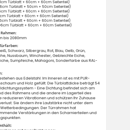
cm Türblatt + 60cm + 60cm Seitenteil)
6cm Türblatt + 50cm + 50cm Seitenteil)
cm Türblatt + 60cm + 60cm Seitenteil)
cm Türblatt + 60cm + 60cm Seitenteil)
cm Türblatt + 60cm + 60cm Seitenteil)
6cm Türblatt + 60cm + 60cm Seitenteil)
t Rahmen:
m bis 2080mm
Fargo 27 T - Haustüren Simply Edelstahl mit zwei Seitent
Türfarben:
eiß, Schwarz, Silbergrau, Rot, Blau, Gelb, Grün,
he, Nussbaum, Winchester, Gebleichte Eiche,
Eiche, Sumpfeiche, Mahagoni, Sonderfarbe aus RAL-
n:
estehen aus Edelstahl. Im Inneren ist es mit PUR-
schaum und Holz gefüllt. Die Türblattdicke beträgt 54
dichtungssystem - Eine Dichtung befindet sich am
nd des Rahmens und die andere im Lagerteil des
Sie reduzieren Vibrationen und schützen Ihr Zuhause
rlust. Sie ändern ihre Lautstärke nicht unter dem
on Wetterbedingungen. Der Türrahmen hat
mmende Verstärkungen in den Scharnierteilen und
ngspunkten.
nthält: