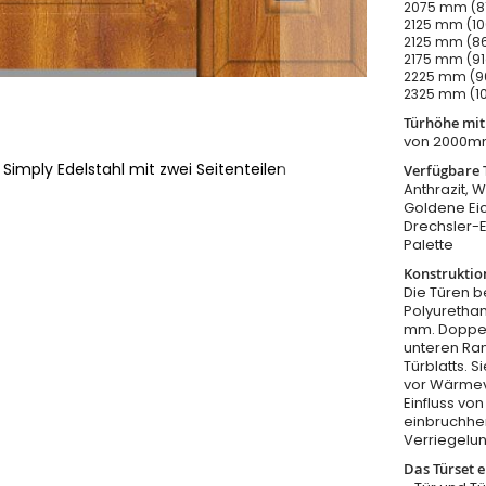
2075 mm (81
2125 mm (10
2125 mm (86
2175 mm (91
2225 mm (96
2325 mm (10
Türhöhe mi
von 2000m
Simply Edelstahl mit zwei Seitenteilen
Verfügbare 
Anthrazit, W
Goldene Eic
Drechsler-
Palette
Konstruktio
Die Türen b
Polyurethan
mm. Doppel
unteren Ra
Türblatts. 
vor Wärmeve
Einfluss v
einbruchhe
Verriegelu
Das Türset e