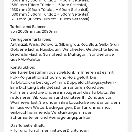
1530 mm (106cm Türblatt + 40cm Seitenteil)
1580 mm (91cm Türblatt + 60cm Seitenteil)
1630 mm (96cm Türblatt + 60cm Seitenteil)
1630 mm (106cm Türblatt + 50cm Seitenteil)
1730 mm (106cm Türblatt + 60cm Seitenteil)
Türhöhe mit Rahmen:
von 2000mm bis 2080mm
Verfügbare Türfarben:
Anthrazit, Weiß, Schwarz, Silbergrau, Rot, Blau, Gelb, Grün,
Goldene Eiche, Nussbaum, Winchester, Gebleichte Eiche,
Drechsler-Eiche, Sumpfeiche, Mahagoni, Sonderfarbe
aus RAL-Palette
Konstruktion:
Die Türen bestehen aus Edelstahl. Im Inneren ist es mit
PUR-Polyurethanschaum und Holz gefüllt. Die
Türblattdicke beträgt 54 mm. Doppeldichtungssystem -
Eine Dichtung befindet sich am unteren Rand des
Rahmens und die andere im Lagerteil des Türblatts. Sie
reduzieren Vibrationen und schützen Ihr Zuhause vor
Wärmeverlust. Sie ändern ihre Lautstärke nicht unter dem
Einfluss von Wetterbedingungen. Der Türrahmen hat
einbruchhemmende Verstärkungen in den
Scharnierteilen und Verriegelungspunkten.
Das Türset enthält:
- Tür und Türrahmen mit zwei Dichtungen;