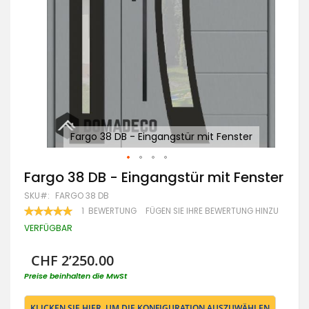
r
Fargo 38 DB - Eingangstür mit Fenster
Zum
Fargo 38 DB - Eingangstür mit Fenster
Anfang
SKU
FARGO 38 DB
der
Bildgalerie
BEWERTUNG:
1
BEWERTUNG
FÜGEN SIE IHRE BEWERTUNG HINZU
100
100
springen
% OF
VERFÜGBAR
CHF 2’250.00
Preise beinhalten die MwSt
KLICKEN SIE HIER, UM DIE KONFIGURATION AUSZUWÄHLEN