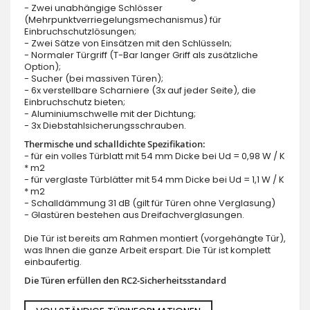
- Zwei unabhängige Schlösser
(Mehrpunktverriegelungsmechanismus) für
Einbruchschutzlösungen;
- Zwei Sätze von Einsätzen mit den Schlüsseln;
- Normaler Türgriff (T-Bar langer Griff als zusätzliche
Option);
- Sucher (bei massiven Türen);
- 6x verstellbare Scharniere (3x auf jeder Seite), die
Einbruchschutz bieten;
- Aluminiumschwelle mit der Dichtung;
- 3x Diebstahlsicherungsschrauben.
Thermische und schalldichte Spezifikation:
- für ein volles Türblatt mit 54 mm Dicke bei Ud = 0,98 W / K
* m2
- für verglaste Türblätter mit 54 mm Dicke bei Ud = 1,1 W / K
* m2
- Schalldämmung 31 dB (gilt für Türen ohne Verglasung)
- Glastüren bestehen aus Dreifachverglasungen.
Die Tür ist bereits am Rahmen montiert (vorgehängte Tür),
was Ihnen die ganze Arbeit erspart. Die Tür ist komplett
einbaufertig.
Die Türen erfüllen den RC2-Sicherheitsstandard