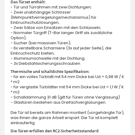
Das Türset enthält:
- Tür und Türrahmen mit zwei Dichtungen;
- Zwei unabhängige Schlösser
(Mehrpunktverriegelungsmechanismus) für
Einbruchschutzlösungen;
- Zwei Sätze von Einsätzen mit den Schlüsseln;
- Normaler Türgriff (T-Bar langer Griff als zusätzliche
Option);
- Sucher (bei massiven Türen);
- 6x verstellbare Scharniere (3x auf jeder Seite), die
Einbruchschutz bieten;
- Aluminiumschwelle mit der Dichtung;
- 3x Diebstahlsicherungsschrauben.
Thermische und schalldichte Spezifikation:
- für ein volles Türblatt mit 54 mm Dicke bei Ud = 0,98 W / K
* m2
- für verglaste Türblätter mit 54 mm Dicke bei Ud = 1,1 W / K
* m2
- Schalldämmung 31 dB (gilt für Türen ohne Verglasung)
- Glastüren bestehen aus Dreifachverglasungen.
Die Tür ist bereits am Rahmen montiert (vorgehängte Tür),
was Ihnen die ganze Arbeit erspart. Die Tür ist komplett
einbaufertig.
Die Türen erfüllen den RC2-Sicherheitsstandard