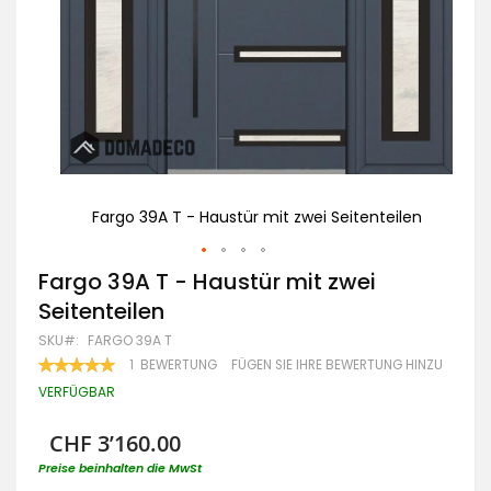
ilen
Fargo 39A T - Haustür mit zwei Seitenteilen
Zum
Fargo 39A T - Haustür mit zwei
Anfang
Seitenteilen
der
Bildgalerie
SKU
FARGO 39A T
springen
BEWERTUNG:
1
BEWERTUNG
FÜGEN SIE IHRE BEWERTUNG HINZU
100
100
% OF
VERFÜGBAR
CHF 3’160.00
Preise beinhalten die MwSt