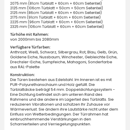
2075 mm (81cm Türblatt + 60cm + 60cm Seitenteil)
2125 mm (106cm Türblatt + 50cm + 50cm Seitenteil)
2125 mm (86cm Türblatt + 60cm + 60cm Seitenteil)
2175 mm (91cm Türblatt + 60cm + 60cm Seitenteil)
2225 mm (96cm Türblatt + 60cm + 60cm Seitenteil)
2325 mm (106cm Türblatt + 60cm + 60cm Seitenteil)
Türhöhe mit Rahmen:
von 2000mm bis 2080mm
Verfügbare Türfarben:
Anthrazit, Weiß, Schwarz, Silbergrau, Rot, Blau, Gelb, Grün,
Goldene Eiche, Nussbaum, Winchester, Gebleichte Eiche,
Drechsler-Eiche, Sumpfeiche, Mahagoni, Sonderfarbe
aus RAL-Palette
Konstruktion:
Die Türen bestehen aus Edelstahl. Im Inneren ist es mit
PUR-Polyurethanschaum und Holz gefüllt. Die
Türblattdicke beträgt 54 mm. Doppeldichtungssystem -
Eine Dichtung befindet sich am unteren Rand des
Rahmens und die andere im Lagerteil des Türblatts. Sie
reduzieren Vibrationen und schützen Ihr Zuhause vor
Wärmeverlust. Sie ändern ihre Lautstärke nicht unter dem
Einfluss von Wetterbedingungen. Der Türrahmen hat
einbruchhemmende Verstärkungen in den
Scharnierteilen und Verriegelungspunkten.