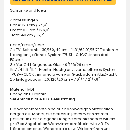
Schrankwand Idea
Abmessungen
Höhe: 190 cm / 74,8"
Breite: 310 cm / 126,0"
Tiefe: 40 cm / 15,7"
Höhe/Breite/Tiefe
2 x TV-Schrank - 30/160/40 cm - 11,8"/63,0"/15,7" Fronten in
Hochglanz, offenes System "PUSH-CLICK", innen drei
Fächer
3 x Vor Ort hängendes Glas 40/126/29 cm -
15,7"/49,6"/11,4" Front in Hochglanz, vorne offenes System
"PUSH-CLICK", innerhalb von vier Glasböden mit LED-Licht
2 x Einlegeböden: 20/120/20 cm - 7,9"/47,2"/7,9"
Material: MDF
Hochglanz-Fronten
Set enthält blaue LED-Beleuchtung
Die Wandelemente sind aus hochwertigen Materialien
hergestellt. Möbel, die perfekt in jedes Wohnzimmer
passen. In der Kategorie Hängeelemente haben wir ein
großes Angebot an Wohnzimmermöbeln, wie z.B. TV-
Hängeelemente, Wandregale usw. Wir bemühen uns