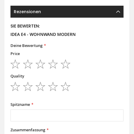
Rezensionen
SIE BEWERTEN:
IDEA E4 - WOHNWAND MODERN
Deine Bewertung
Price
1
2
3
4
5
star
stars
stars
stars
stars
Quality
1
2
3
4
5
star
stars
stars
stars
stars
Spitzname
Zusammenfassung