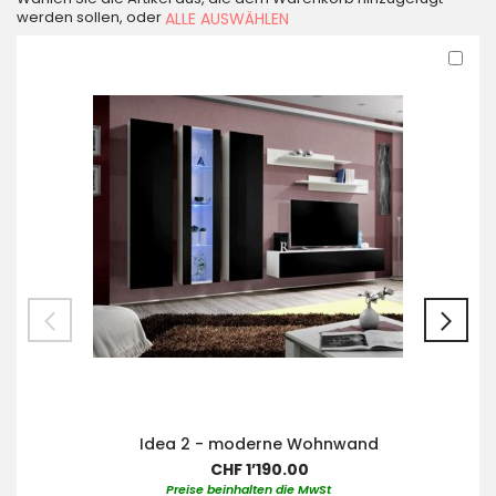
werden sollen, oder
ALLE AUSWÄHLEN
In
den
War
Idea 2 - moderne Wohnwand
CHF 1’190.00
Preise beinhalten die MwSt