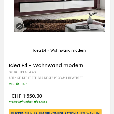
Idea E4 - Wohnwand modern
Zum
Anfang
Idea E4 - Wohnwand modern
der
Bildgalerie
SKU
IDEA E4 AS.
springen
SEIEN SIE DER ERSTE, DER DIESES PRODUKT BEWERTET
VERFÜGBAR
CHF 1’350.00
Preise beinhalten die MwSt
KLICKEN SIE HIER, UM DIE KONFIGURATION AUSZUWÄHLEN