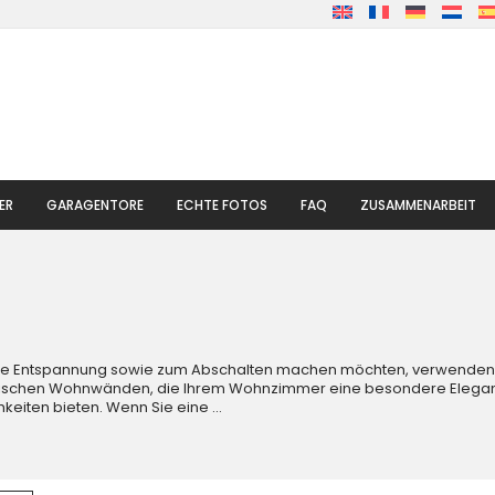
ER
GARAGENTORE
ECHTE FOTOS
FAQ
ZUSAMMENARBEIT
r die Entspannung sowie zum Abschalten machen möchten, verwende
aktischen Wohnwänden, die Ihrem Wohnzimmer eine besondere Elega
hkeiten bieten. Wenn Sie eine
...