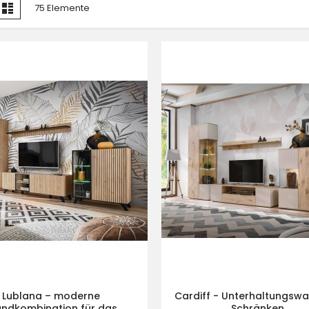
nzeigen
te
Liste
75
Elemente
ls
Lublana – moderne
Cardiff - Unterhaltungswa
ndkombination für das
Schränken