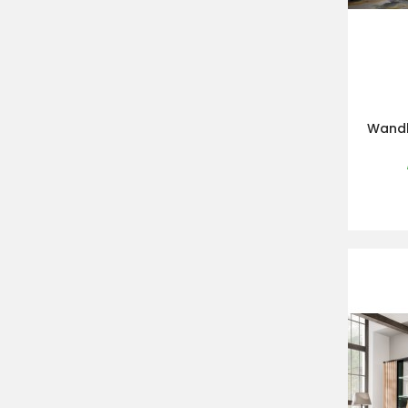
Wandk