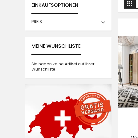
A
Lis
EINKAUFSOPTIONEN
a
PREIS
MEINE WUNSCHLISTE
Sie haben keine Artikel auf Ihrer
Wunschliste.
Wa