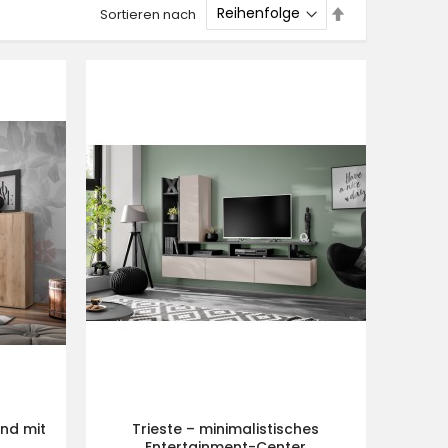
Absteigend
Sortieren nach
sortieren
nd mit
Trieste – minimalistisches
Entertainment-Center