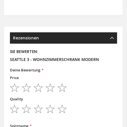
Rezensionen
SIE BEWERTEN:
SEATTLE 3 - WOHNZIMMERSCHRANK MODERN
Deine Bewertung
Price
1
2
3
4
5
star
stars
stars
stars
stars
Quality
1
2
3
4
5
star
stars
stars
stars
stars
Spitzname