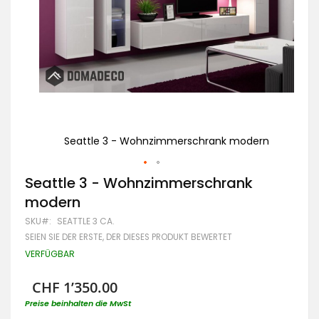
Seattle 3 - Wohnzimmerschrank modern
Zum
Seattle 3 - Wohnzimmerschrank
Anfang
modern
der
Bildgalerie
SKU
SEATTLE 3 CA.
springen
SEIEN SIE DER ERSTE, DER DIESES PRODUKT BEWERTET
VERFÜGBAR
CHF 1’350.00
Preise beinhalten die MwSt