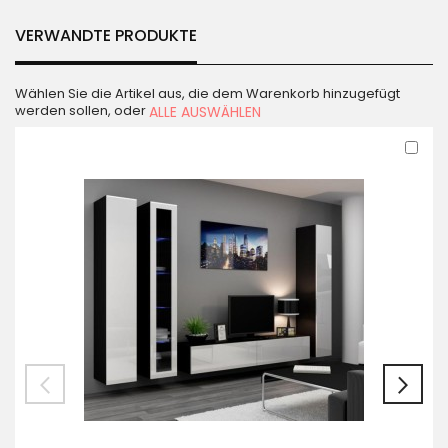
VERWANDTE PRODUKTE
Wählen Sie die Artikel aus, die dem Warenkorb hinzugefügt
werden sollen, oder
ALLE AUSWÄHLEN
In
den
War