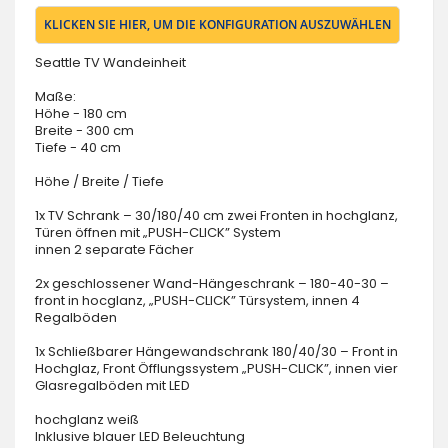
KLICKEN SIE HIER, UM DIE KONFIGURATION AUSZUWÄHLEN
Seattle TV Wandeinheit
Maße:
Höhe - 180 cm
Breite - 300 cm
Tiefe - 40 cm
Höhe / Breite / Tiefe
1x TV Schrank – 30/180/40 cm zwei Fronten in hochglanz,
Türen öffnen mit „PUSH-CLICK” System
innen 2 separate Fächer
2x geschlossener Wand-Hängeschrank – 180-40-30 –
front in hocglanz, „PUSH-CLICK” Türsystem, innen 4
Regalböden
1x Schließbarer Hängewandschrank 180/40/30 – Front in
Hochglaz, Front Öfflungssystem „PUSH-CLICK”, innen vier
Glasregalböden mit LED
hochglanz weiß
Inklusive blauer LED Beleuchtung