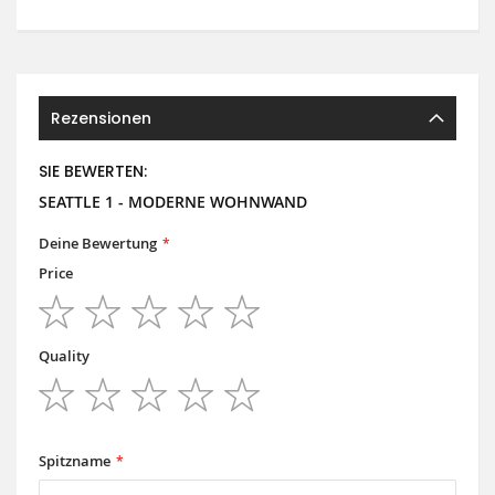
Rezensionen
SIE BEWERTEN:
SEATTLE 1 - MODERNE WOHNWAND
Deine Bewertung
Price
1
2
3
4
5
star
stars
stars
stars
stars
Quality
1
2
3
4
5
star
stars
stars
stars
stars
Spitzname