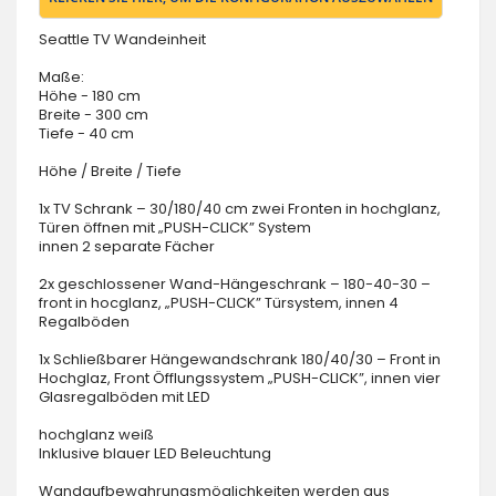
Seattle TV Wandeinheit
Maße:
Höhe - 180 cm
Breite - 300 cm
Tiefe - 40 cm
Höhe / Breite / Tiefe
1x TV Schrank – 30/180/40 cm zwei Fronten in hochglanz,
Türen öffnen mit „PUSH-CLICK” System
innen 2 separate Fächer
2x geschlossener Wand-Hängeschrank – 180-40-30 –
front in hocglanz, „PUSH-CLICK” Türsystem, innen 4
Regalböden
1x Schließbarer Hängewandschrank 180/40/30 – Front in
Hochglaz, Front Öfflungssystem „PUSH-CLICK”, innen vier
Glasregalböden mit LED
hochglanz weiß
Inklusive blauer LED Beleuchtung
Wandaufbewahrungsmöglichkeiten werden aus