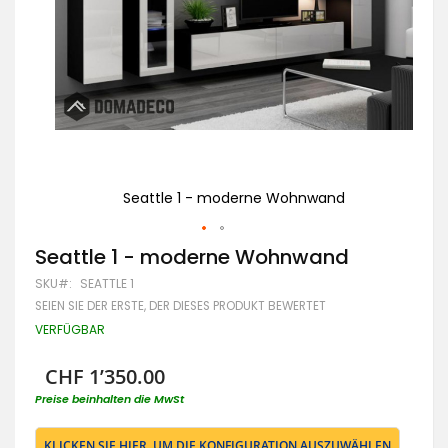
Seattle 1 - moderne Wohnwand
Zum
Seattle 1 - moderne Wohnwand
Anfang
SKU
SEATTLE 1
der
Bildgalerie
SEIEN SIE DER ERSTE, DER DIESES PRODUKT BEWERTET
springen
VERFÜGBAR
CHF 1’350.00
Preise beinhalten die MwSt
KLICKEN SIE HIER, UM DIE KONFIGURATION AUSZUWÄHLEN