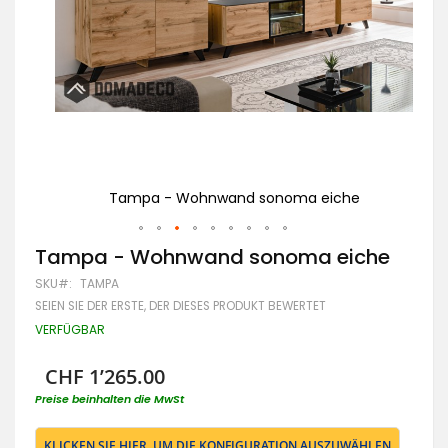
Tampa - Wohnwand sonoma eiche
Zum
Tampa - Wohnwand sonoma eiche
Anfang
SKU
TAMPA
der
Bildgalerie
SEIEN SIE DER ERSTE, DER DIESES PRODUKT BEWERTET
springen
VERFÜGBAR
CHF 1’265.00
Preise beinhalten die MwSt
KLICKEN SIE HIER, UM DIE KONFIGURATION AUSZUWÄHLEN