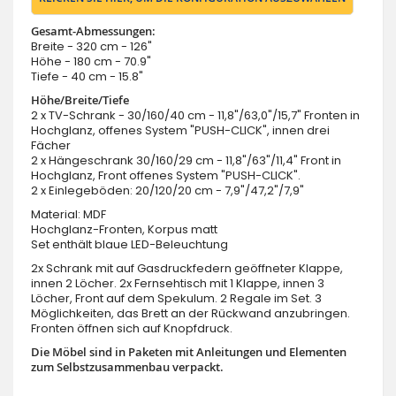
Gesamt-Abmessungen:
Breite - 320 cm - 126"
Höhe - 180 cm - 70.9"
Tiefe - 40 cm - 15.8"
Höhe/Breite/Tiefe
2 x TV-Schrank - 30/160/40 cm - 11,8"/63,0"/15,7" Fronten in
Hochglanz, offenes System "PUSH-CLICK", innen drei
Fächer
2 x Hängeschrank 30/160/29 cm - 11,8"/63"/11,4" Front in
Hochglanz, Front offenes System "PUSH-CLICK".
2 x Einlegeböden: 20/120/20 cm - 7,9"/47,2"/7,9"
Material: MDF
Hochglanz-Fronten, Korpus matt
Set enthält blaue LED-Beleuchtung
2x Schrank mit auf Gasdruckfedern geöffneter Klappe,
innen 2 Löcher. 2x Fernsehtisch mit 1 Klappe, innen 3
Löcher, Front auf dem Spekulum. 2 Regale im Set. 3
Möglichkeiten, das Brett an der Rückwand anzubringen.
Fronten öffnen sich auf Knopfdruck.
Die Möbel sind in Paketen mit Anleitungen und Elementen
zum Selbstzusammenbau verpackt.