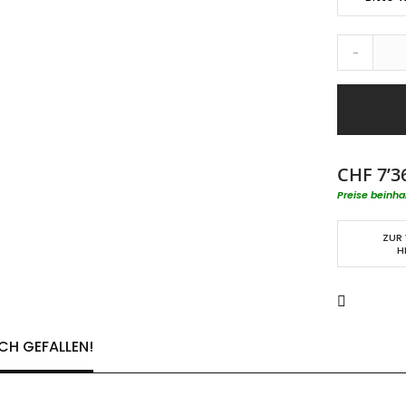
-
CHF 7’3
Preise beinha
ZUR
H
CH GEFALLEN!