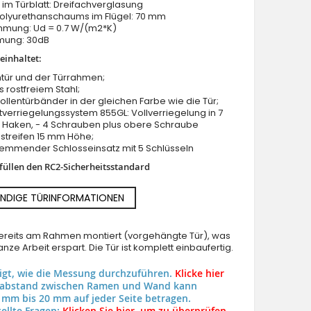
im Türblatt: Dreifachverglasung
Polyurethanschaums im Flügel: 70 mm
ung: Ud = 0.7 W/(m2*K)
mung: 30dB
einhaltet:
tür und der Türrahmen;
us rostfreiem Stahl;
Rollentürbänder in der gleichen Farbe wie die Tür;
LIM 15E double - Doppeleingangstür mit Glas
verriegelungssystem 855GL: Vollverriegelung in 7
2 Haken, - 4 Schrauben plus obere Schraube
streifen 15 mm Höhe;
hemmender Schlosseinsatz mit 5 Schlüsseln
rfüllen den RC2-Sicherheitsstandard
NDIGE TÜRINFORMATIONEN
 bereits am Rahmen montiert (vorgehängte Tür), was
nze Arbeit erspart. Die Tür ist komplett einbaufertig.
eigt, wie die Messung durchzuführen.
Klicke hier
uabstand zwischen Ramen und Wand kann
 mm bis 20 mm auf jeder Seite betragen.
ellte Fragen:
Klicken Sie hier, um zu überprüfen