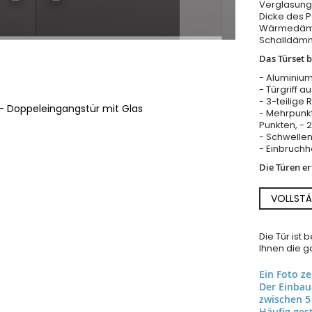
Verglasung 
Dicke des 
Wärmedämm
Schalldäm
Das Türset b
- Aluminium
- Türgriff a
- 3-teilige 
 - Doppeleingangstür mit Glas
- Mehrpunkt
Punkten, - 
- Schwellen
- Einbruch
Die Türen e
VOLLSTÄ
Die Tür ist
Ihnen die ga
Ein Foto z
Der Einba
zwischen 5
Häufig gest