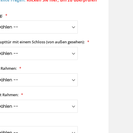
g:
aupttür mit einem Schloss (von außen gesehen):
t Rahmen:
it Rahmen: