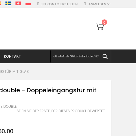
EIN KONTO ERSTELLEN
ANMELDEN
Mein Warenko
0
SUCHEN
KONTAKT
NGSTÜR MIT GLAS
 double - Doppeleingangstür mit
5E DOUBLE
SEIEN SIE DER ERSTE, DER DIESES PRODUKT BEWERTET
60.00