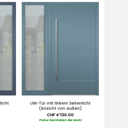
licht
LIM-Tür mit linkem Seitenlicht
Aluminiu
(Ansicht von außen)
linkem un
CHF 4’130.00
Preise beinhalten die MwSt
Pre