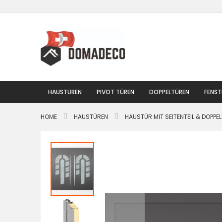
Zum
Inhalt
springen
HAUSTÜREN
PIVOT TÜREN
DOPPELTÜREN
FENST
HOME
HAUSTÜREN
HAUSTÜR MIT SEITENTEIL & DOPPE
Zum
Ende
der
Bildgalerie
springen