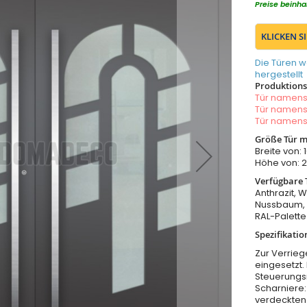
Preise beinha
KLICKEN S
Die Türen w
hergestellt
Produktionsz
Tür namen
Tür namen
Tür namen
Größe Tür m
Breite von
Höhe von:
Verfügbare 
Anthrazit, W
Nussbaum, 
RAL-Palette
Spezifikatio
Zur Verrieg
eingesetzt.
Steuerungs
Scharniere:
verdeckten