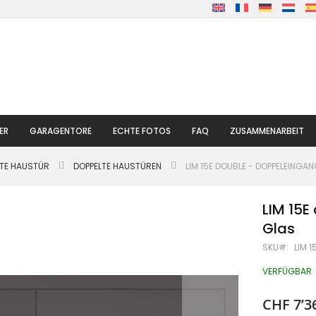
ER
GARAGENTORE
ECHTE FOTOS
FAQ
ZUSAMMENARBEIT
LTE HAUSTÜR
DOPPELTE HAUSTÜREN
LIM 15E DOUBLE - DOPPELEINGA
LIM 15E
Glas
SKU
LIM 1
VERFÜGBAR
CHF 7’3