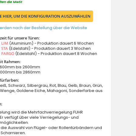
lten die MwSt
IE HIER, UM DIE KONFIGURATION AUSZUWÄHLEN
erden nach der Bestellung über die Website
eit für unsere Türen:
s
LIM
(Aluminium) - Produktion dauert 6 Wochen
s
STA
(Edelstahl) - Produktion dauert 3 Wochen
s
FARGO
(Edelstahl) - Produktion dauert 8 Wochen
it Rahmen:
: 1600mm bis 2600mm
 2000mm bis 2860mm
Türfarben:
eiß, Schwarz, Silbergrau, Rot, Blau, Gelb, Braun, Grün,
Wenge, Goldene Eiche, Mahagoni, Sonderfarbe aus
n:
elung wird die Mehrfachverriegelung FUHR
 Er verfügt über viele Verriegelungs- und
möglichkeiten.
 die Auswahl von Flügel- oder Rollentürbändern und
 Scharnieren.