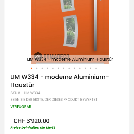
tür
LIM W334 - moderne Aluminium-Haustür
Zum
LIM W334 - moderne Aluminium-
Anfang
Haustür
der
Bildgalerie
SKU
LIM W334
springen
SEIEN SIE DER ERSTE, DER DIESES PRODUKT BEWERTET
VERFÜGBAR
CHF 3’920.00
Preise beinhalten die MwSt