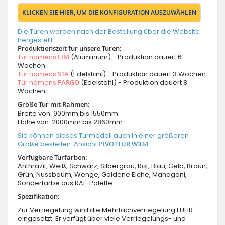
KLICKEN SIE HIER, UM DIE KONFIGURATION AUSZUWÄHLEN
Die Türen werden nach der Bestellung über die Website
hergestellt
Produktionszeit für unsere Türen:
Tür namens
LIM
(Aluminium) - Produktion dauert 6
Wochen
Tür namens
STA
(Edelstahl) - Produktion dauert 3 Wochen
Tür namens
FARGO
(Edelstahl) - Produktion dauert 8
Wochen
Größe Tür mit Rahmen:
Breite von: 900mm bis 1550mm
Höhe von: 2000mm bis 2860mm
Sie können dieses Türmodell auch in einer größeren
Größe bestellen. Ansicht
PIVOTTÜR W334
Verfügbare Türfarben:
Anthrazit, Weiß, Schwarz, Silbergrau, Rot, Blau, Gelb, Braun,
Grün, Nussbaum, Wenge, Goldene Eiche, Mahagoni,
Sonderfarbe aus RAL-Palette
Spezifikation:
Zur Verriegelung wird die Mehrfachverriegelung FUHR
eingesetzt. Er verfügt über viele Verriegelungs- und