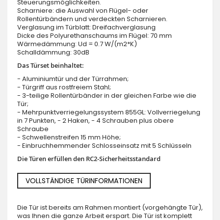
Steuerungsmöglichkeiten.
Scharniere: die Auswahl von Flügel- oder
Rollentürbändern und verdeckten Scharnieren.
Verglasung im Türblatt: Dreifachverglasung
Dicke des Polyurethanschaums im Flügel: 70 mm
Wärmedämmung: Ud = 0.7 W/(m2*K)
Schalldämmung: 30dB
Das Türset beinhaltet:
- Aluminiumtür und der Türrahmen;
- Türgriff aus rostfreiem Stahl;
- 3-teilige Rollentürbänder in der gleichen Farbe wie die
Tür;
- Mehrpunktverriegelungssystem 855GL: Vollverriegelung
in 7 Punkten, - 2 Haken, - 4 Schrauben plus obere
Schraube
- Schwellenstreifen 15 mm Höhe;
- Einbruchhemmender Schlosseinsatz mit 5 Schlüsseln
Die Türen erfüllen den RC2-Sicherheitsstandard
VOLLSTÄNDIGE TÜRINFORMATIONEN
Die Tür ist bereits am Rahmen montiert (vorgehängte Tür),
was Ihnen die ganze Arbeit erspart. Die Tür ist komplett