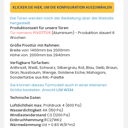
KLICKEN SIE HIER, UM DIE KONFIGURATION AUSZUWÄHLEN
Die Türen werden nach der Bestellung über die Website
hergestellt
Produktionszeit für unsere Türen:
Tür namens
PIVOTTÜR
(Aluminium) - Produktion dauert 6
Wochen
Größe Pivottür mit Rahmen:
Breite von: 1400mm bis 2000mm
Höhe von: 2000mm bis 2940mm
Verfügbare Türfarben:
Anthrazit, Weiß, Schwarz, Silbergrau, Rot, Blau, Gelb, Braun,
Grün, Nussbaum, Wenge, Goldene Eiche, Mahagoni,
Sonderfarbe aus RAL-Palette
Sie können dieses Türmodell auch in einer kleineren
Größe bestellen. Ansicht
LIM W334
Technische Daten
Luftdichtheit max.
Prüfdruck 4 (600 Pa)
Wasserdichtigkeit
4A (150 Pa)
Windlastwiderstand
C3 (1200 Pa)
Einbruchhemmung
RC2/WK2
Wärmedämmung
Ud = 0.83 W/K*m2