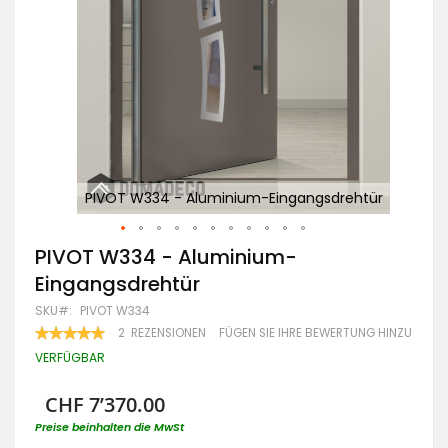
tür
PIVOT W334 - Aluminium-Eingangsdrehtür
Zum
PIVOT W334 - Aluminium-
Anfang
Eingangsdrehtür
der
Bildgalerie
SKU
PIVOT W334
springen
BEWERTUNG:
2
REZENSIONEN
FÜGEN SIE IHRE BEWERTUNG HINZU
100
100
% OF
VERFÜGBAR
CHF 7’370.00
Preise beinhalten die MwSt