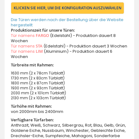
KLICKEN SIE HIER, UM DIE KONFIGURATION AUSZUWÄHLEN
Die Türen werden nach der Bestellung über die Website
hergestellt
Produktionszeit für unsere Türen:
Tür namens
FARGO
(Edelstahl) - Produktion dauert 8
Wochen
Tür namens
STA
(Edelstahl) - Produktion dauert 3 Wochen
Tür namens
LIM
(Aluminium) - Produktion dauert 6
Wochen
Türbreite mit Rahmen:
1630 mm (2 x 78cm Türblatt)
1730 mm (2 x 83cm Türblatt)
1830 mm (2 x 87cm Türblatt)
1930 mm (2 x 93cm Türblatt)
2030 mm (2 x 101cm Türblatt)
2130 mm (2 x 103cm Türblatt)
Türhöhe mit Rahmen:
von 2000mm bis 2400mm
Verfügbare Türfarben:
Anthrazit, Weiß, Schwarz, Silbergrau, Rot, Blau, Gelb, Grün,
Goldene Eiche, Nussbaum, Winchester, Gebleichte Eiche,
Drechsler-Eiche, Sumpfeiche, Mahagoni, Sonderfarbe