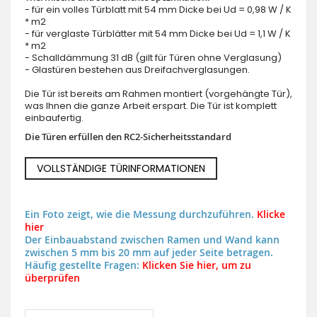
- für ein volles Türblatt mit 54 mm Dicke bei Ud = 0,98 W / K
* m2
- für verglaste Türblätter mit 54 mm Dicke bei Ud = 1,1 W / K
* m2
- Schalldämmung 31 dB (gilt für Türen ohne Verglasung)
- Glastüren bestehen aus Dreifachverglasungen.
Die Tür ist bereits am Rahmen montiert (vorgehängte Tür),
was Ihnen die ganze Arbeit erspart. Die Tür ist komplett
einbaufertig.
Die Türen erfüllen den RC2-Sicherheitsstandard
VOLLSTÄNDIGE TÜRINFORMATIONEN
Ein Foto zeigt, wie die Messung durchzuführen.
Klicke
hier
Der Einbauabstand zwischen Ramen und Wand kann
zwischen 5 mm bis 20 mm auf jeder Seite betragen.
Häufig gestellte Fragen:
Klicken Sie hier, um zu
überprüfen