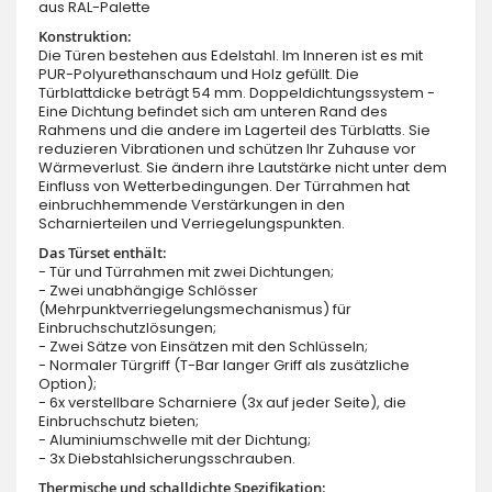
aus RAL-Palette
Konstruktion:
Die Türen bestehen aus Edelstahl. Im Inneren ist es mit
PUR-Polyurethanschaum und Holz gefüllt. Die
Türblattdicke beträgt 54 mm. Doppeldichtungssystem -
Eine Dichtung befindet sich am unteren Rand des
Rahmens und die andere im Lagerteil des Türblatts. Sie
reduzieren Vibrationen und schützen Ihr Zuhause vor
Wärmeverlust. Sie ändern ihre Lautstärke nicht unter dem
Einfluss von Wetterbedingungen. Der Türrahmen hat
einbruchhemmende Verstärkungen in den
Scharnierteilen und Verriegelungspunkten.
Das Türset enthält:
- Tür und Türrahmen mit zwei Dichtungen;
- Zwei unabhängige Schlösser
(Mehrpunktverriegelungsmechanismus) für
Einbruchschutzlösungen;
- Zwei Sätze von Einsätzen mit den Schlüsseln;
- Normaler Türgriff (T-Bar langer Griff als zusätzliche
Option);
- 6x verstellbare Scharniere (3x auf jeder Seite), die
Einbruchschutz bieten;
- Aluminiumschwelle mit der Dichtung;
- 3x Diebstahlsicherungsschrauben.
Thermische und schalldichte Spezifikation: